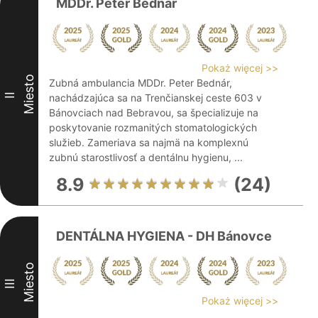
MDDr. Peter Bednár
Pokaż więcej >>
Miesto
Zubná ambulancia MDDr. Peter Bednár,
II
nachádzajúca sa na Trenčianskej ceste 603 v
Bánovciach nad Bebravou, sa špecializuje na
poskytovanie rozmanitých stomatologických
služieb. Zameriava sa najmä na komplexnú
zubnú starostlivosť a dentálnu hygienu, ...
8.9
(24)
DENTÁLNA HYGIENA - DH Bánovce
Miesto
III
Pokaż więcej >>