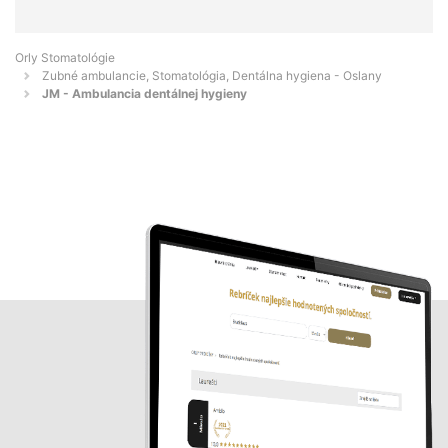
Orly Stomatológie
Zubné ambulancie, Stomatológia, Dentálna hygiena - Oslany
JM - Ambulancia dentálnej hygieny