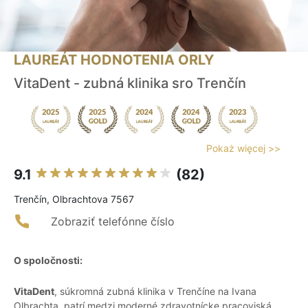
LAUREÁT HODNOTENIA ORLY
VitaDent - zubná klinika sro Trenčín
Pokaż więcej >>
9.1
(82)
Trenčín, Olbrachtova 7567
Zobraziť telefónne číslo
O spoločnosti:
VitaDent
, súkromná zubná klinika v Trenčíne na Ivana
Olbrachta, patrí medzi moderné zdravotnícke pracoviská