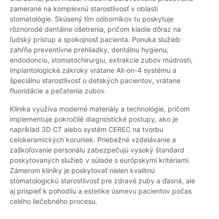
zamerané na komplexnú starostlivosť v oblasti
stomatológie. Skúsený tím odborníkov tu poskytuje
rôznorodé dentálne ošetrenia, pričom kladie dôraz na
ľudský prístup a spokojnosť pacienta. Ponuka služieb
zahŕňa preventívne prehliadky, dentálnu hygienu,
endodonciu, stomatochirurgiu, extrakcie zubov múdrosti,
implantologické zákroky vrátane All-on-4 systému a
špeciálnu starostlivosť o detských pacientov, vrátane
fluoridácie a pečatenia zubov.
Klinika využíva moderné materiály a technológie, pričom
implementuje pokročilé diagnostické postupy, ako je
napríklad 3D CT alebo systém CEREC na tvorbu
celokeramických koruniek. Priebežné vzdelávanie a
zaškoľovanie personálu zabezpečujú vysoký štandard
poskytovaných služieb v súlade s európskymi kritériami.
Zámerom kliniky je poskytovať nielen kvalitnú
stomatologickú starostlivosť pre zdravé zuby a ďasná, ale
aj prispieť k pohodliu a estetike úsmevu pacientov počas
celého liečebného procesu.