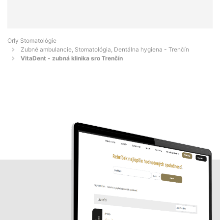
Orly Stomatológie
Zubné ambulancie, Stomatológia, Dentálna hygiena - Trenčín
VitaDent - zubná klinika sro Trenčín