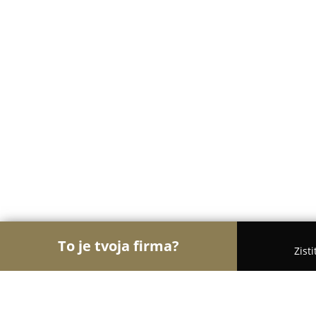
To je tvoja firma?
Zist
Orly Stomatológie
Zubné ambulancie, Stomatológ