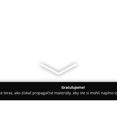
Gratulujeme!
ite teraz, ako získať propagačné materiály, aby ste si mohli naplno 
ia, Dentálna hygiena - Trnava
SK Dental Clinic / Zubna Pohot