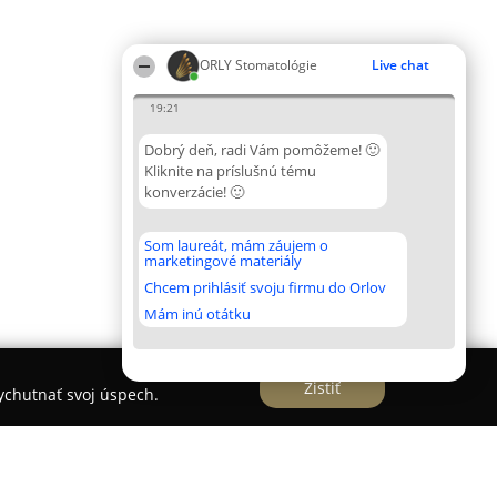
ORLY Stomatológie
Live chat
19:21
Dobrý deň, radi Vám pomôžeme! 🙂
Kliknite na príslušnú tému
konverzácie! 🙂
Som laureát, mám záujem o
marketingové materiály
Chcem prihlásiť svoju firmu do Orlov
Mám inú otátku
Zistiť
vychutnať svoj úspech.
ovost TT