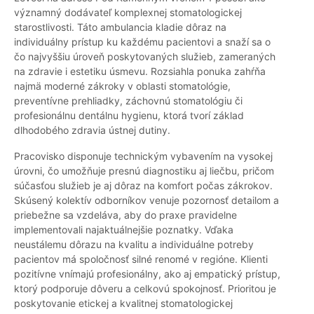
významný dodávateľ komplexnej stomatologickej
starostlivosti. Táto ambulancia kladie dôraz na
individuálny prístup ku každému pacientovi a snaží sa o
čo najvyššiu úroveň poskytovaných služieb, zameraných
na zdravie i estetiku úsmevu. Rozsiahla ponuka zahŕňa
najmä moderné zákroky v oblasti stomatológie,
preventívne prehliadky, záchovnú stomatológiu či
profesionálnu dentálnu hygienu, ktorá tvorí základ
dlhodobého zdravia ústnej dutiny.
Pracovisko disponuje technickým vybavením na vysokej
úrovni, čo umožňuje presnú diagnostiku aj liečbu, pričom
súčasťou služieb je aj dôraz na komfort počas zákrokov.
Skúsený kolektív odborníkov venuje pozornosť detailom a
priebežne sa vzdeláva, aby do praxe pravidelne
implementovali najaktuálnejšie poznatky. Vďaka
neustálemu dôrazu na kvalitu a individuálne potreby
pacientov má spoločnosť silné renomé v regióne. Klienti
pozitívne vnímajú profesionálny, ako aj empatický prístup,
ktorý podporuje dôveru a celkovú spokojnosť. Prioritou je
poskytovanie etickej a kvalitnej stomatologickej