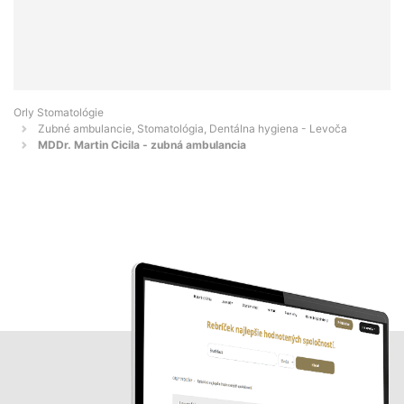
Orly Stomatológie
Zubné ambulancie, Stomatológia, Dentálna hygiena - Levoča
MDDr. Martin Cicila - zubná ambulancia