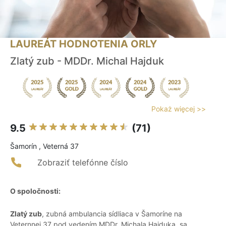
LAUREÁT HODNOTENIA ORLY
Zlatý zub - MDDr. Michal Hajduk
Pokaż więcej >>
9.5
(71)
Šamorín , Veterná 37
Zobraziť telefónne číslo
O spoločnosti:
Zlatý zub
, zubná ambulancia sídliaca v Šamoríne na
Veternnej 37 pod vedením MDDr. Michala Hajduka, sa