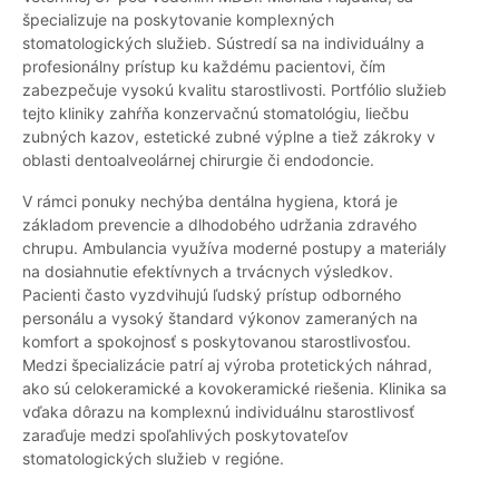
špecializuje na poskytovanie komplexných
stomatologických služieb. Sústredí sa na individuálny a
profesionálny prístup ku každému pacientovi, čím
zabezpečuje vysokú kvalitu starostlivosti. Portfólio služieb
tejto kliniky zahŕňa konzervačnú stomatológiu, liečbu
zubných kazov, estetické zubné výplne a tiež zákroky v
oblasti dentoalveolárnej chirurgie či endodoncie.
V rámci ponuky nechýba dentálna hygiena, ktorá je
základom prevencie a dlhodobého udržania zdravého
chrupu. Ambulancia využíva moderné postupy a materiály
na dosiahnutie efektívnych a trvácnych výsledkov.
Pacienti často vyzdvihujú ľudský prístup odborného
personálu a vysoký štandard výkonov zameraných na
komfort a spokojnosť s poskytovanou starostlivosťou.
Medzi špecializácie patrí aj výroba protetických náhrad,
ako sú celokeramické a kovokeramické riešenia. Klinika sa
vďaka dôrazu na komplexnú individuálnu starostlivosť
zaraďuje medzi spoľahlivých poskytovateľov
stomatologických služieb v regióne.