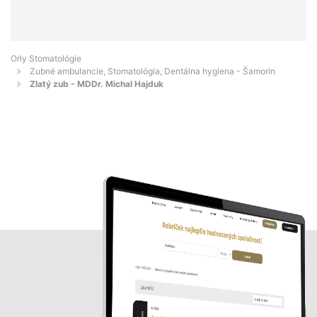
Orly Stomatológie
Zubné ambulancie, Stomatológia, Dentálna hygiena - Šamorín
Zlatý zub - MDDr. Michal Hajduk