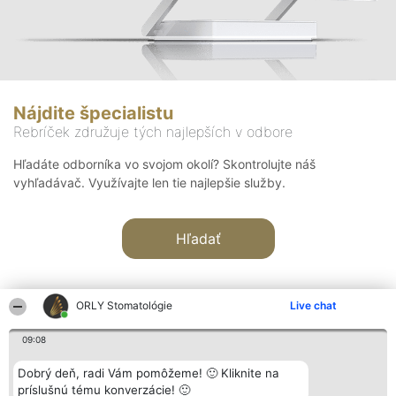
Nájdite špecialistu
Rebríček združuje tých najlepších v odbore
Hľadáte odborníka vo svojom okolí? Skontrolujte náš
vyhľadávač. Využívajte len tie najlepšie služby.
Hľadať
ORLY Stomatológie
Live chat
09:08
Organizátor hodnotenia
Hodnotenie
Kontakt
Dobrý deň, radi Vám pomôžeme! 🙂 Kliknite na
Bright Side Solutions sp. z o.
Laureáti
Kontakt
príslušnú tému konverzácie! 🙂
o. sp. k.
Lista