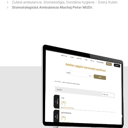
Zubné ambulancie, Stomatológia, Dentálna hygiena - Dolný Kubín
Stomatologická Ambulancia Machaj Peter MUDr.