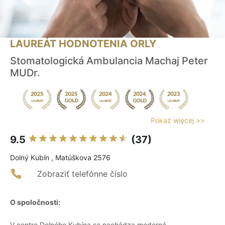
LAUREÁT HODNOTENIA ORLY
Stomatologická Ambulancia Machaj Peter
MUDr.
Pokaż więcej >>
9.5
(37)
Dolný Kubín , Matúškova 2576
Zobraziť telefónne číslo
O spoločnosti:
V centre Dolného Kubína sa nachádza moderná