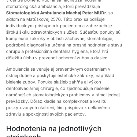
stomatologická ambulancia, ktorú prevádzkuje
Stomatologická Ambulancia Machaj Peter MUDr.
so
sídlom na Matúškovej 2576. Táto prax sa odlišuje
individuálnym prístupom k pacientom a zabezpečuje
širokú škálu zdravotníckych služieb. Súčasťou ponuky sú
komplexné zákroky v oblasti záchovnej stomatológie,
podrobná diagnostika určená na presné hodnotenie stavu
chrupu a profesionálna dentálna hygiena, ktorá hrá
dôležitú úlohu v prevencii ochorení zubov a ďasien.
Ambulancia sa venuje aj preventívnym opatreniam v
ústnej dutine a poskytuje estetické zákroky, napríklad
bielenie zubov. Ponuka služieb zahŕňa aj výkon
dentoalveolárnej chirurgie, čo zjednodušuje riešenie
náročnejších stomatologických problémov v rámci jednej
prevádzky. Dôraz kladie na komplexnosť a kvalitu
poskytovaných ošetrení, čím prispieva k celkovému
zdraviu a spokojnosti svojich pacientov.
Hodnotenia na jednotlivých