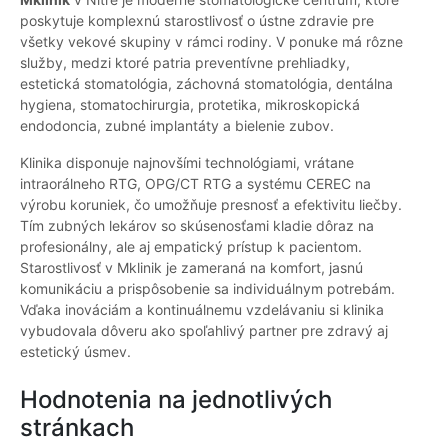
poskytuje komplexnú starostlivosť o ústne zdravie pre
všetky vekové skupiny v rámci rodiny. V ponuke má rôzne
služby, medzi ktoré patria preventívne prehliadky,
estetická stomatológia, záchovná stomatológia, dentálna
hygiena, stomatochirurgia, protetika, mikroskopická
endodoncia, zubné implantáty a bielenie zubov.
Klinika disponuje najnovšími technológiami, vrátane
intraorálneho RTG, OPG/CT RTG a systému CEREC na
výrobu koruniek, čo umožňuje presnosť a efektivitu liečby.
Tím zubných lekárov so skúsenosťami kladie dôraz na
profesionálny, ale aj empatický prístup k pacientom.
Starostlivosť v Mklinik je zameraná na komfort, jasnú
komunikáciu a prispôsobenie sa individuálnym potrebám.
Vďaka inováciám a kontinuálnemu vzdelávaniu si klinika
vybudovala dôveru ako spoľahlivý partner pre zdravý aj
estetický úsmev.
Hodnotenia na jednotlivých
stránkach