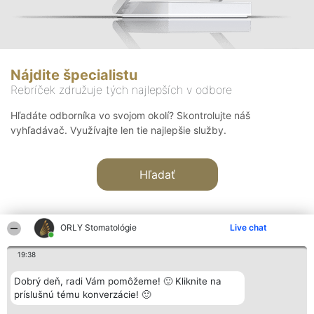
Nájdite špecialistu
Rebríček združuje tých najlepších v odbore
Hľadáte odborníka vo svojom okolí? Skontrolujte náš
vyhľadávač. Využívajte len tie najlepšie služby.
Hľadať
ORLY Stomatológie
Live chat
19:38
Organizátor hodnotenia
Hodnotenie
Kontakt
Dobrý deň, radi Vám pomôžeme! 🙂 Kliknite na
Bright Side Solutions sp. z o.
Laureáti
Kontakt
príslušnú tému konverzácie! 🙂
o. sp. k.
Lista
ul. Ruska 22
wszystkich