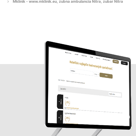
Mklinik - www.mklinik.eu, zubna ambulancia Nitra, zubar Nitra