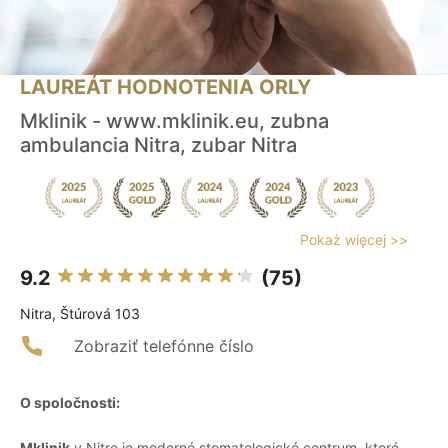
LAUREÁT HODNOTENIA ORLY
Mklinik - www.mklinik.eu, zubna
ambulancia Nitra, zubar Nitra
Pokaż więcej >>
9.2
(75)
Nitra, Štúrová 103
Zobraziť telefónne číslo
O spoločnosti:
Mklinik
v Nitre je moderné stomatologické centrum, ktoré