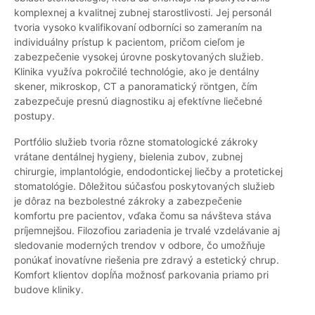
komplexnej a kvalitnej zubnej starostlivosti. Jej personál
tvoria vysoko kvalifikovaní odborníci so zameraním na
individuálny prístup k pacientom, pričom cieľom je
zabezpečenie vysokej úrovne poskytovaných služieb.
Klinika využíva pokročilé technológie, ako je dentálny
skener, mikroskop, CT a panoramatický röntgen, čím
zabezpečuje presnú diagnostiku aj efektívne liečebné
postupy.
Portfólio služieb tvoria rôzne stomatologické zákroky
vrátane dentálnej hygieny, bielenia zubov, zubnej
chirurgie, implantológie, endodontickej liečby a protetickej
stomatológie. Dôležitou súčasťou poskytovaných služieb
je dôraz na bezbolestné zákroky a zabezpečenie
komfortu pre pacientov, vďaka čomu sa návšteva stáva
príjemnejšou. Filozofiou zariadenia je trvalé vzdelávanie aj
sledovanie moderných trendov v odbore, čo umožňuje
ponúkať inovatívne riešenia pre zdravý a estetický chrup.
Komfort klientov dopĺňa možnosť parkovania priamo pri
budove kliniky.