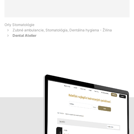
Orly Stomatológie
Zubné ambulancie, Stomatológia, Dentálna hygiena - Žilina
Dental Atelier