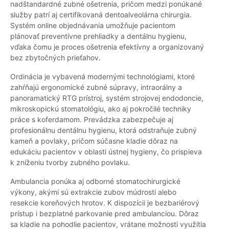
nadštandardné zubné ošetrenia, pričom medzi ponúkané
služby patrí aj certifikovaná dentoalveolárna chirurgia.
Systém online objednávania umožňuje pacientom
plánovať preventívne prehliadky a dentálnu hygienu,
vďaka čomu je proces ošetrenia efektívny a organizovaný
bez zbytočných prieťahov.
Ordinácia je vybavená modernými technológiami, ktoré
zahŕňajú ergonomické zubné súpravy, intraorálny a
panoramatický RTG prístroj, systém strojovej endodoncie,
mikroskopickú stomatológiu, ako aj pokročilé techniky
práce s koferdamom. Prevádzka zabezpečuje aj
profesionálnu dentálnu hygienu, ktorá odstraňuje zubný
kameň a povlaky, pričom súčasne kladie dôraz na
edukáciu pacientov v oblasti ústnej hygieny, čo prispieva
k zníženiu tvorby zubného povlaku.
Ambulancia ponúka aj odborné stomatochirurgické
výkony, akými sú extrakcie zubov múdrosti alebo
resekcie koreňových hrotov. K dispozícii je bezbariérový
prístup i bezplatné parkovanie pred ambulanciou. Dôraz
sa kladie na pohodlie pacientov, vrátane možnosti využitia