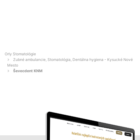
Orly Stomatológie
Zubné ambulancie, Stomatológia, Dentálna hygiena - Kysucké Nové
Mesto
Ševecdent KNM