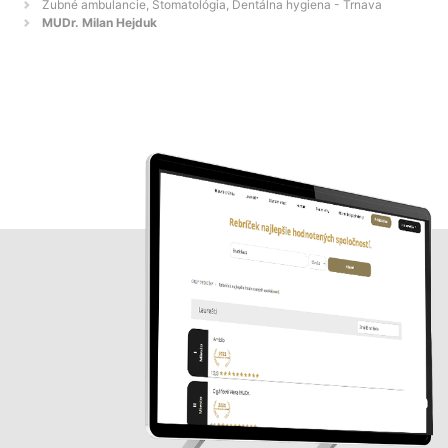
Zubné ambulancie, Stomatológia, Dentálna hygiena - Trnava
MUDr. Milan Hejduk