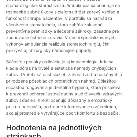
stomatologickej starostlivosti. Ambulancia sa orientuje na
rozmanité zubné úkony s cieľom udržať zdravý vzhľad a
funkčnosť chrupu pacientov. V portfóliu sa nachádza
všeobecná stomatológia, ktorá zahŕňa základné
preventívne prehliadky a liečebné zákroky, zásadné pre
zachovanie ústneho zdravia. V rámci špecializovaných
výkonov ambulancia realizuje stomatochirurgiu, čím
pokrýva aj chirurgicky náročnejšie prípady.
Súčasťou ponuky ordinácie je aj implantológia, kde sa
kladie dôraz na trvalé a estetické náhrady chýbajúcich
zubov. Protetická časť služieb zahŕňa tvorbu funkčných a
prirodzene pôsobiacich protetických náhrad. Dôležitou
súčasťou fungovania je dentálna hygiena, ktorá prispieva
k prevencii ochorení ústnej dutiny a udržiavaniu zdravých
zubov i ďasien. Klienti oceňujú dôkladný a empatický
prístup personálu, podrobné informovanie o zákrokoch,
ako aj prostredie vytvárajúce pocit komfortu a bezpečia.
Hodnotenia na jednotlivých
stránkach