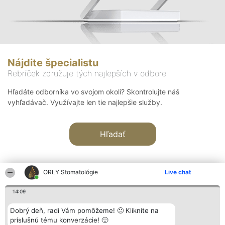
Nájdite špecialistu
Rebríček združuje tých najlepších v odbore
Hľadáte odborníka vo svojom okolí? Skontrolujte náš
vyhľadávač. Využívajte len tie najlepšie služby.
Hľadať
ORLY Stomatológie
Live chat
14:09
Organizátor hodnotenia
Hodnotenie
Kontakt
Dobrý deň, radi Vám pomôžeme! 🙂 Kliknite na
Bright Side Solutions sp. z o.
Laureáti
Kontakt
príslušnú tému konverzácie! 🙂
o. sp. k.
Lista