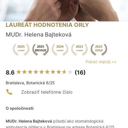
LAUREÁT HODNOTENIA ORLY
MUDr. Helena Bajteková
Pokaż więcej >>
8.6
(16)
Bratislava, Botanická 6/25
Zobraziť telefónne číslo
O spoločnosti:
MUDr. Helena Bajteková
pôsobí ako stomatologická
ambulancia sídliaca v Bratislave na adrese Botanická 6/25