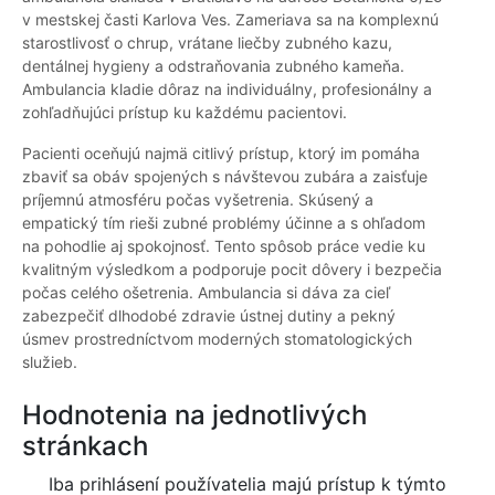
v mestskej časti Karlova Ves. Zameriava sa na komplexnú
starostlivosť o chrup, vrátane liečby zubného kazu,
dentálnej hygieny a odstraňovania zubného kameňa.
Ambulancia kladie dôraz na individuálny, profesionálny a
zohľadňujúci prístup ku každému pacientovi.
Pacienti oceňujú najmä citlivý prístup, ktorý im pomáha
zbaviť sa obáv spojených s návštevou zubára a zaisťuje
príjemnú atmosféru počas vyšetrenia. Skúsený a
empatický tím rieši zubné problémy účinne a s ohľadom
na pohodlie aj spokojnosť. Tento spôsob práce vedie ku
kvalitným výsledkom a podporuje pocit dôvery i bezpečia
počas celého ošetrenia. Ambulancia si dáva za cieľ
zabezpečiť dlhodobé zdravie ústnej dutiny a pekný
úsmev prostredníctvom moderných stomatologických
služieb.
Hodnotenia na jednotlivých
stránkach
Iba prihlásení používatelia majú prístup k týmto