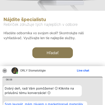
Nájdite špecialistu
Rebríček združuje tých najlepších v odbore
Hľadáte odborníka vo svojom okolí? Skontrolujte náš
vyhľadávač. Využívajte len tie najlepšie služby.
Hľadať
ORLY Stomatológie
Live chat
06:06
Organizátor hodnotenia
Hodnotenie
Kontakt
Dobrý deň, radi Vám pomôžeme! 🙂 Kliknite na
Bright Side Solutions sp. z o.
Laureáti
Kontakt
príslušnú tému konverzácie! 🙂
o. sp. k.
Lista
ul. Ruska 22
wszystkich
Wrocław 50-079
Laureatów
Som laureát, mám záujem o marketingové materiály
KRS 0000749100 | Regon
Podmienky