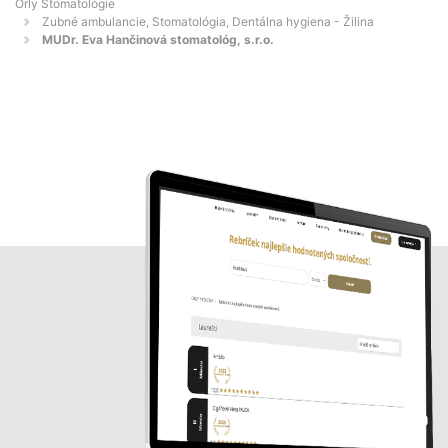
Orly Stomatológie
Zubné ambulancie, Stomatológia, Dentálna hygiena - Žilina
MUDr. Eva Hančinová stomatológ, s.r.o.