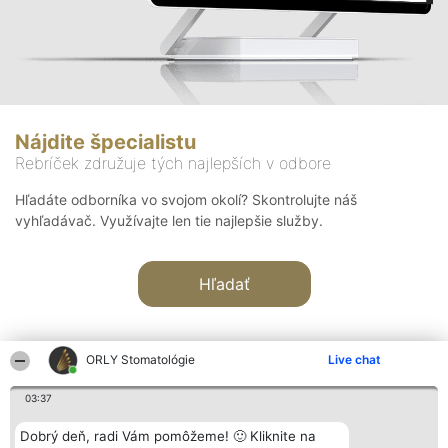
Nájdite špecialistu
Rebríček združuje tých najlepších v odbore
Hľadáte odborníka vo svojom okolí? Skontrolujte náš
vyhľadávač. Využívajte len tie najlepšie služby.
Hľadať
ORLY Stomatológie
Live chat
03:37
Organizátor hodnotenia
Hodnotenie
Kontakt
Dobrý deň, radi Vám pomôžeme! 🙂 Kliknite na
Bright Side Solutions sp. z o.
Laureáti
Kontakt