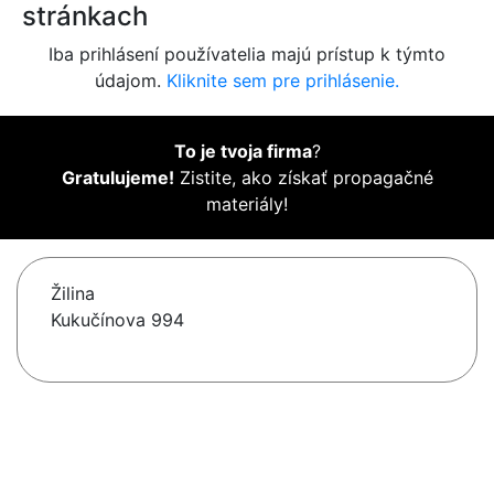
stránkach
Iba prihlásení používatelia majú prístup k týmto
údajom.
Kliknite sem pre prihlásenie.
To je tvoja firma
?
Gratulujeme!
Zistite, ako získať propagačné
materiály!
Žilina
Kukučínova 994