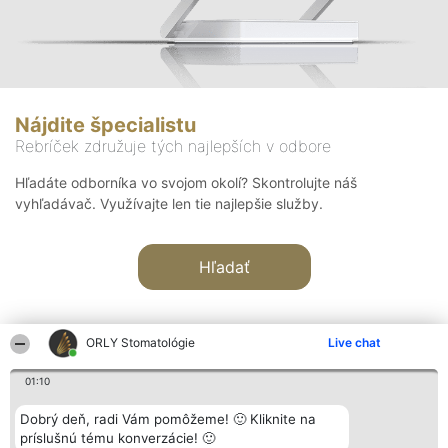
Nájdite špecialistu
Rebríček združuje tých najlepších v odbore
Hľadáte odborníka vo svojom okolí? Skontrolujte náš
vyhľadávač. Využívajte len tie najlepšie služby.
Hľadať
ORLY Stomatológie
Live chat
01:10
Organizátor hodnotenia
Hodnotenie
Kontakt
Dobrý deň, radi Vám pomôžeme! 🙂 Kliknite na
Bright Side Solutions sp. z o.
Laureáti
Kontakt
príslušnú tému konverzácie! 🙂
o. sp. k.
Lista