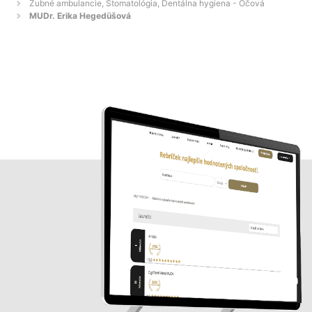
Zubné ambulancie, Stomatológia, Dentálna hygiena - Očová
MUDr. Erika Hegedüšová