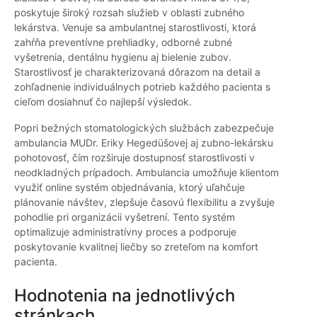
poskytuje široký rozsah služieb v oblasti zubného
lekárstva. Venuje sa ambulantnej starostlivosti, ktorá
zahŕňa preventívne prehliadky, odborné zubné
vyšetrenia, dentálnu hygienu aj bielenie zubov.
Starostlivosť je charakterizovaná dôrazom na detail a
zohľadnenie individuálnych potrieb každého pacienta s
cieľom dosiahnuť čo najlepší výsledok.
Popri bežných stomatologických službách zabezpečuje
ambulancia MUDr. Eriky Hegedüšovej aj zubno-lekársku
pohotovosť, čím rozširuje dostupnosť starostlivosti v
neodkladných prípadoch. Ambulancia umožňuje klientom
využiť online systém objednávania, ktorý uľahčuje
plánovanie návštev, zlepšuje časovú flexibilitu a zvyšuje
pohodlie pri organizácii vyšetrení. Tento systém
optimalizuje administratívny proces a podporuje
poskytovanie kvalitnej liečby so zreteľom na komfort
pacienta.
Hodnotenia na jednotlivých
stránkach