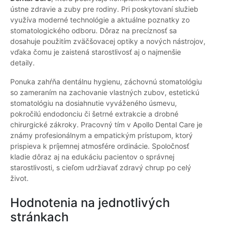
ústne zdravie a zuby pre rodiny. Pri poskytovaní služieb
využíva moderné technológie a aktuálne poznatky zo
stomatologického odboru. Dôraz na precíznosť sa
dosahuje použitím zväčšovacej optiky a nových nástrojov,
vďaka čomu je zaistená starostlivosť aj o najmenšie
detaily.
Ponuka zahŕňa dentálnu hygienu, záchovnú stomatológiu
so zameraním na zachovanie vlastných zubov, estetickú
stomatológiu na dosiahnutie vyváženého úsmevu,
pokročilú endodonciu či šetrné extrakcie a drobné
chirurgické zákroky. Pracovný tím v Apollo Dental Care je
známy profesionálnym a empatickým prístupom, ktorý
prispieva k príjemnej atmosfére ordinácie. Spoločnosť
kladie dôraz aj na edukáciu pacientov o správnej
starostlivosti, s cieľom udržiavať zdravý chrup po celý
život.
Hodnotenia na jednotlivých
stránkach