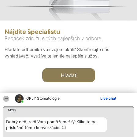
Nájdite špecialistu
Rebríček združuje tých najlepších v odbore
Hľadáte odborníka vo svojom okolí? Skontrolujte náš
vyhľadávač. Využívajte len tie najlepšie služby.
Hľadať
ORLY Stomatológie
Live chat
14:33
Organizátor hodnotenia
Hodnotenie
Kontakt
Dobrý deň, radi Vám pomôžeme! 🙂 Kliknite na
Bright Side Solutions sp. z o.
Laureáti
Kontakt
príslušnú tému konverzácie! 🙂
o. sp. k.
Lista
ul. Ruska 22
wszystkich