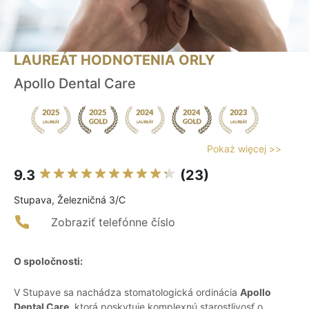
LAUREÁT HODNOTENIA ORLY
Apollo Dental Care
Pokaż więcej >>
9.3
(23)
Stupava, Železničná 3/C
Zobraziť telefónne číslo
O spoločnosti:
V Stupave sa nachádza stomatologická ordinácia
Apollo
Dental Care
, ktorá poskytuje komplexnú starostlivosť o