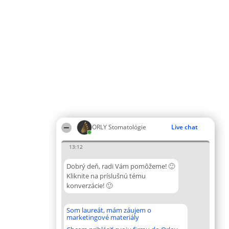
ORLY Stomatológie
Live chat
13:12
Dobrý deň, radi Vám pomôžeme! 🙂
Kliknite na príslušnú tému
konverzácie! 🙂
Som laureát, mám záujem o
marketingové materiály