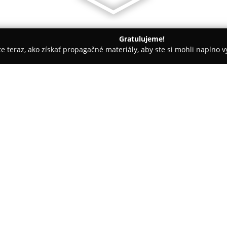
Gratulujeme!
ite teraz, ako získať propagačné materiály, aby ste si mohli naplno 
gia, Dentálna hygiena - Kežmarok
AV, MDDr. KRISTÍNA MENDROŠ VÁCLAVOVÁ
NIK VÁCLAV, MDDr.
O spoločnosti:
V Slovenskej Vsi pôsobí stomat
zubných lekárov, medzi ktorým
Dominik Václav a MDDr. Kristí
ambulancia Václav
poskytuje k
zameraním na individuálny a em
Pokaż więcej >>
bezbolestné ošetrenie a znižov