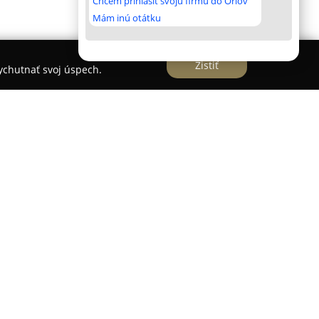
Chcem prihlásiť svoju firmu do Orlov
Mám inú otátku
Zistiť
vychutnať svoj úspech.
ologická ambulancia, ktorú vedie tím skúsených
i sa nachádzajú MUDr. Cyril Václav, MDDr.
na Mendroš Václavová.
Stomatologická
omplexnú stomatologickú starostlivosť so
patický prístup k pacientom, pričom prioritou je
anie úzkosti spojenej s návštevou zubára.