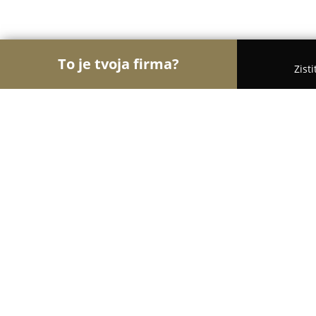
To je tvoja firma?
Zist
Orly Stomatológie
Zubné ambulancie, Stomatoló
MUDr. CYRIL VÁCLAV, MDDr. DOMINIK VÁCL
MUDr. CYRIL VÁCLAV, MDDr. DOMI
KRISTÍNA MENDROŠ VÁCLAVOVÁ