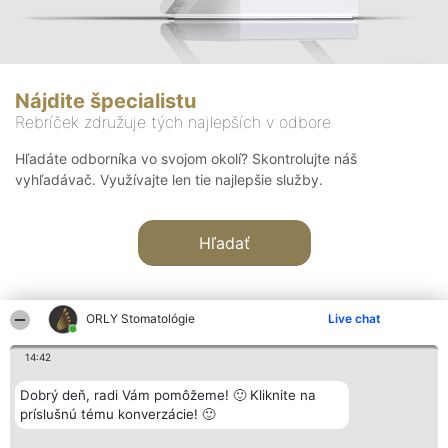
Nájdite špecialistu
Rebríček združuje tých najlepších v odbore
Hľadáte odborníka vo svojom okolí? Skontrolujte náš
vyhľadávač. Využívajte len tie najlepšie služby.
Hľadať
ORLY Stomatológie
Live chat
14:42
Organizátor hodnotenia
Hodnotenie
Kontakt
Dobrý deň, radi Vám pomôžeme! 🙂 Kliknite na
Bright Side Solutions sp. z o.
Laureáti
Kontakt
príslušnú tému konverzácie! 🙂
o. sp. k.
Lista
ul. Ruska 22
wszystkich