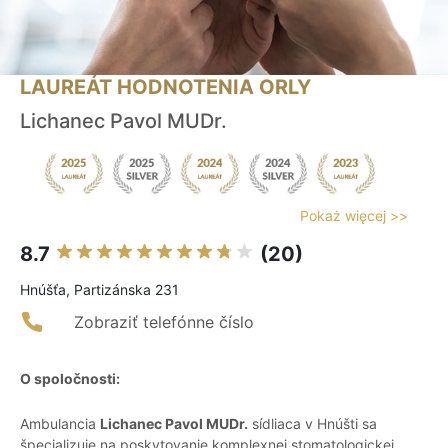
LAUREÁT HODNOTENIA ORLY
Lichanec Pavol MUDr.
Pokaż więcej >>
8.7
(20)
Hnúšťa, Partizánska 231
Zobraziť telefónne číslo
O spoločnosti:
Ambulancia
Lichanec Pavol MUDr.
sídliaca v Hnúšti sa
špecializuje na poskytovanie komplexnej stomatologickej