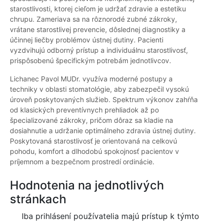
starostlivosti, ktorej cieľom je udržať zdravie a estetiku
chrupu. Zameriava sa na rôznorodé zubné zákroky,
vrátane starostlivej prevencie, dôslednej diagnostiky a
účinnej liečby problémov ústnej dutiny. Pacienti
vyzdvihujú odborný prístup a individuálnu starostlivosť,
prispôsobenú špecifickým potrebám jednotlivcov.
Lichanec Pavol MUDr. využíva moderné postupy a
techniky v oblasti stomatológie, aby zabezpečil vysokú
úroveň poskytovaných služieb. Spektrum výkonov zahŕňa
od klasických preventívnych prehliadok až po
špecializované zákroky, pričom dôraz sa kladie na
dosiahnutie a udržanie optimálneho zdravia ústnej dutiny.
Poskytovaná starostlivosť je orientovaná na celkovú
pohodu, komfort a dlhodobú spokojnosť pacientov v
príjemnom a bezpečnom prostredí ordinácie.
Hodnotenia na jednotlivých
stránkach
Iba prihlásení používatelia majú prístup k týmto