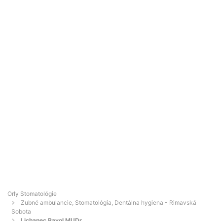
Orly Stomatológie
Zubné ambulancie, Stomatológia, Dentálna hygiena - Rimavská
Sobota
Lichanec Pavol MUDr.