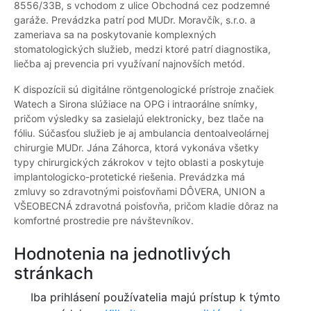
8556/33B, s vchodom z ulice Obchodná cez podzemné
garáže. Prevádzka patrí pod MUDr. Moravčík, s.r.o. a
zameriava sa na poskytovanie komplexných
stomatologických služieb, medzi ktoré patrí diagnostika,
liečba aj prevencia pri využívaní najnovších metód.
K dispozícii sú digitálne röntgenologické prístroje značiek
Watech a Sirona slúžiace na OPG i intraorálne snímky,
pričom výsledky sa zasielajú elektronicky, bez tlače na
fóliu. Súčasťou služieb je aj ambulancia dentoalveolárnej
chirurgie MUDr. Jána Záhorca, ktorá vykonáva všetky
typy chirurgických zákrokov v tejto oblasti a poskytuje
implantologicko-protetické riešenia. Prevádzka má
zmluvy so zdravotnými poisťovňami DÔVERA, UNION a
VŠEOBECNÁ zdravotná poisťovňa, pričom kladie dôraz na
komfortné prostredie pre návštevníkov.
Hodnotenia na jednotlivých
stránkach
Iba prihlásení používatelia majú prístup k týmto