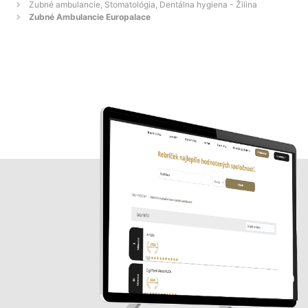
Zubné ambulancie, Stomatológia, Dentálna hygiena - Žilina
Zubné Ambulancie Europalace