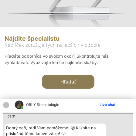
Nájdite špecialistu
Rebríček združuje tých najlepších v odbore
Hľadáte odborníka vo svojom okolí? Skontrolujte náš
vyhľadávač. Využívajte len tie najlepšie služby.
Hľadať
ORLY Stomatológie
Live chat
09:31
Organizátor hodnotenia
Hodnotenie
Kontakt
Dobrý deň, radi Vám pomôžeme! 🙂 Kliknite na
Bright Side Solutions sp. z o.
Laureáti
Kontakt
príslušnú tému konverzácie! 🙂
o. sp. k.
Lista