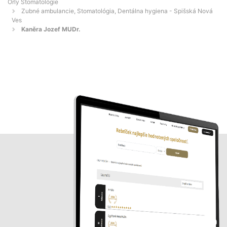
Orly Stomatológie
Zubné ambulancie, Stomatológia, Dentálna hygiena - Spišská Nová
Ves
Kaněra Jozef MUDr.