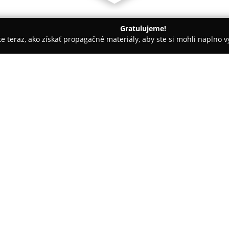
Gratulujeme!
ite teraz, ako získať propagačné materiály, aby ste si mohli naplno 
ia, Dentálna hygiena - Košice
JAMAS Dent
O spoločnosti:
Zubná klinika
JAMAS Dent
sídl
špecializuje na poskytovanie š
všetky vekové skupiny. Klinika
dôraz na kvalitnú starostlivosť
Pokaż więcej >>
pacientov. Odborný tím zubných
Martina Suchtera, ktorý dispon
individuálny a profesionálny pr
Medzi poskytované služby patri