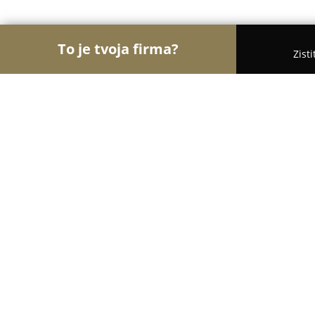
To je tvoja firma?
Zist
Orly Stomatológie
Zubné ambulancie, Stomatológ
JAMAS Dent
8.9
(18)
Košice, Jahodová 2