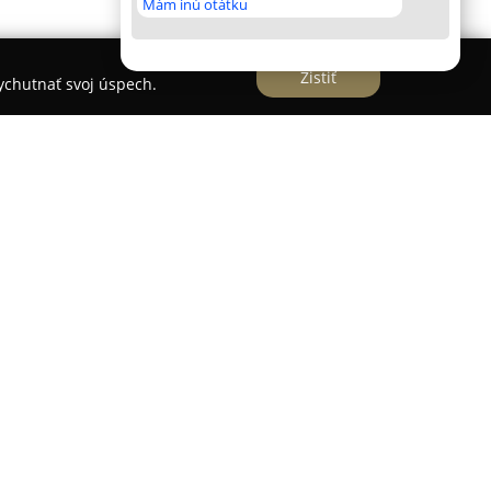
Mám inú otátku
Zistiť
vychutnať svoj úspech.
iaca v Košiciach na ulici Jahodová 2 sa
irokého spektra stomatologických služieb pre
 so zázemím viac ako dvoch desaťročí praxe kladie
 a vytvára pohodlné a prívetivé prostredie pre
 lekárov, vrátane MUDr. Jarmily Pírovej a MUDr.
uje skúsenosťami zo zahraničia, zabezpečuje
ístup.
a konzervačná a estetická stomatológia,