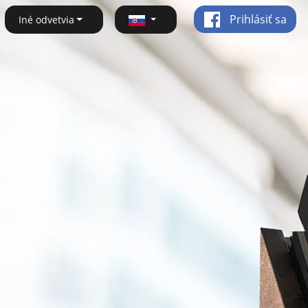
Prihlásiť sa
Iné odvetvia