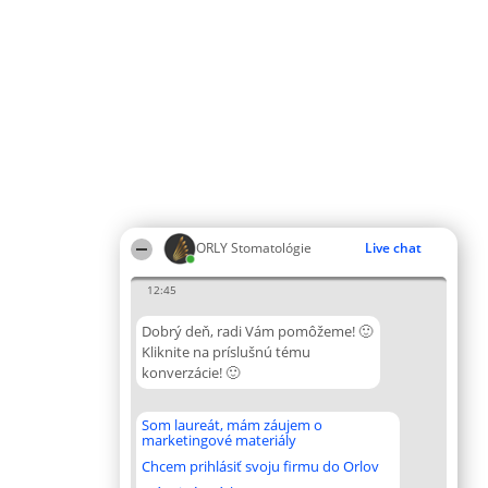
ORLY Stomatológie
Live chat
12:45
Dobrý deň, radi Vám pomôžeme! 🙂
Kliknite na príslušnú tému
konverzácie! 🙂
Som laureát, mám záujem o
marketingové materiály
Chcem prihlásiť svoju firmu do Orlov