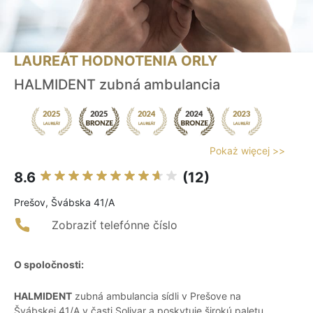
LAUREÁT HODNOTENIA ORLY
HALMIDENT zubná ambulancia
Pokaż więcej >>
8.6
(12)
Prešov, Švábska 41/A
Zobraziť telefónne číslo
O spoločnosti:
HALMIDENT
zubná ambulancia sídli v Prešove na
Švábskej 41/A v časti Solivar a poskytuje širokú paletu