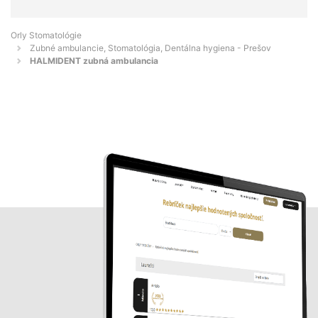
Orly Stomatológie
Zubné ambulancie, Stomatológia, Dentálna hygiena - Prešov
HALMIDENT zubná ambulancia