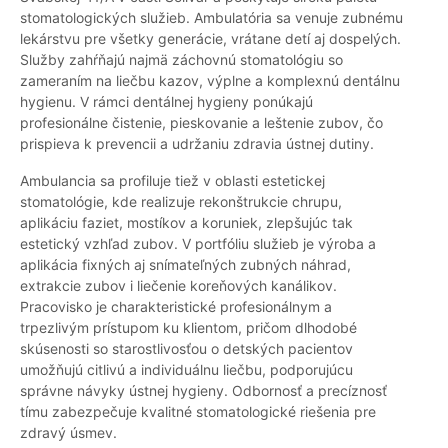
stomatologických služieb. Ambulatória sa venuje zubnému
lekárstvu pre všetky generácie, vrátane detí aj dospelých.
Služby zahŕňajú najmä záchovnú stomatológiu so
zameraním na liečbu kazov, výplne a komplexnú dentálnu
hygienu. V rámci dentálnej hygieny ponúkajú
profesionálne čistenie, pieskovanie a leštenie zubov, čo
prispieva k prevencii a udržaniu zdravia ústnej dutiny.
Ambulancia sa profiluje tiež v oblasti estetickej
stomatológie, kde realizuje rekonštrukcie chrupu,
aplikáciu faziet, mostíkov a koruniek, zlepšujúc tak
estetický vzhľad zubov. V portfóliu služieb je výroba a
aplikácia fixných aj snímateľných zubných náhrad,
extrakcie zubov i liečenie koreňových kanálikov.
Pracovisko je charakteristické profesionálnym a
trpezlivým prístupom ku klientom, pričom dlhodobé
skúsenosti so starostlivosťou o detských pacientov
umožňujú citlivú a individuálnu liečbu, podporujúcu
správne návyky ústnej hygieny. Odbornosť a precíznosť
tímu zabezpečuje kvalitné stomatologické riešenia pre
zdravý úsmev.