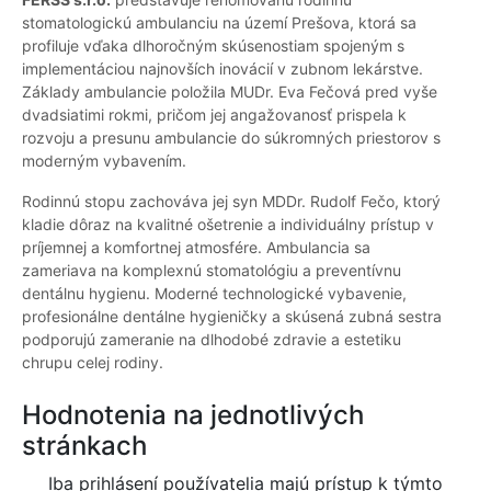
stomatologickú ambulanciu na území Prešova, ktorá sa
profiluje vďaka dlhoročným skúsenostiam spojeným s
implementáciou najnovších inovácií v zubnom lekárstve.
Základy ambulancie položila MUDr. Eva Fečová pred vyše
dvadsiatimi rokmi, pričom jej angažovanosť prispela k
rozvoju a presunu ambulancie do súkromných priestorov s
moderným vybavením.
Rodinnú stopu zachováva jej syn MDDr. Rudolf Fečo, ktorý
kladie dôraz na kvalitné ošetrenie a individuálny prístup v
príjemnej a komfortnej atmosfére. Ambulancia sa
zameriava na komplexnú stomatológiu a preventívnu
dentálnu hygienu. Moderné technologické vybavenie,
profesionálne dentálne hygieničky a skúsená zubná sestra
podporujú zameranie na dlhodobé zdravie a estetiku
chrupu celej rodiny.
Hodnotenia na jednotlivých
stránkach
Iba prihlásení používatelia majú prístup k týmto