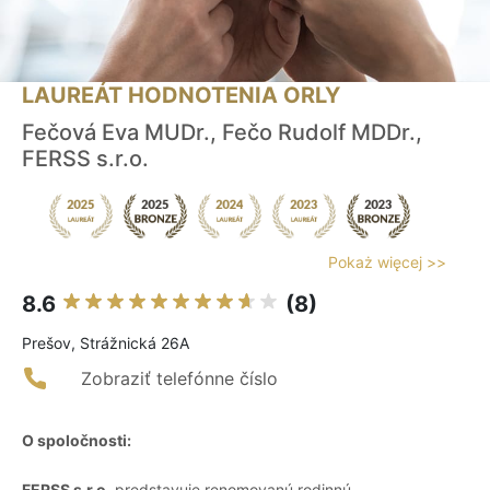
LAUREÁT HODNOTENIA ORLY
Fečová Eva MUDr., Fečo Rudolf MDDr.,
FERSS s.r.o.
Pokaż więcej >>
8.6
(8)
Prešov, Strážnická 26A
Zobraziť telefónne číslo
O spoločnosti:
FERSS s.r.o.
predstavuje renomovanú rodinnú