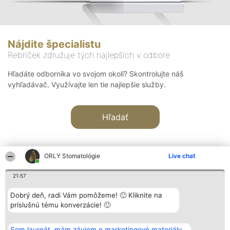
Nájdite špecialistu
Rebríček združuje tých najlepších v odbore
Hľadáte odborníka vo svojom okolí? Skontrolujte náš
vyhľadávač. Využívajte len tie najlepšie služby.
Hľadať
ORLY Stomatológie
Live chat
21:57
Organizátor hodnotenia
Hodnotenie
Kontakt
Dobrý deň, radi Vám pomôžeme! 🙂 Kliknite na
Bright Side Solutions sp. z o.
Laureáti
Kontakt
príslušnú tému konverzácie! 🙂
o. sp. k.
Lista
ul. Ruska 22
wszystkich
Wrocław 50-079
Laureatów
Som laureát, mám záujem o marketingové materiály