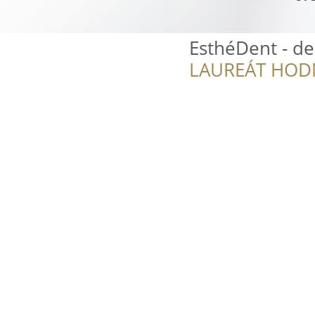
EsthéDent - den
LAUREÁT HOD