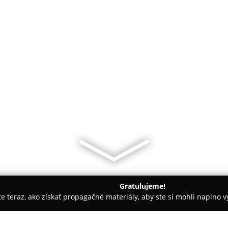
Gratulujeme!
ite teraz, ako získať propagačné materiály, aby ste si mohli naplno 