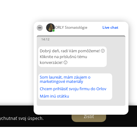
ORLY Stomatológie
Live chat
14:12
Dobrý deň, radi Vám pomôžeme! 🙂
Kliknite na príslušnú tému
konverzácie! 🙂
Som laureát, mám záujem o
marketingové materiály
Chcem prihlásiť svoju firmu do Orlov
Mám inú otátku
Zistiť
vychutnať svoj úspech.