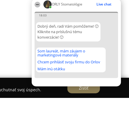
ORLY Stomatológie
Live chat
18:03
Dobrý deň, radi Vám pomôžeme! 🙂
Kliknite na príslušnú tému
konverzácie! 🙂
Som laureát, mám záujem o
marketingové materiály
Chcem prihlásiť svoju firmu do Orlov
Mám inú otátku
Zistiť
vychutnať svoj úspech.