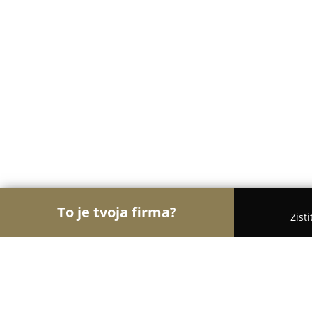
To je tvoja firma?
Zist
Orly Stomatológie
Zubné ambulancie, Stomatológ