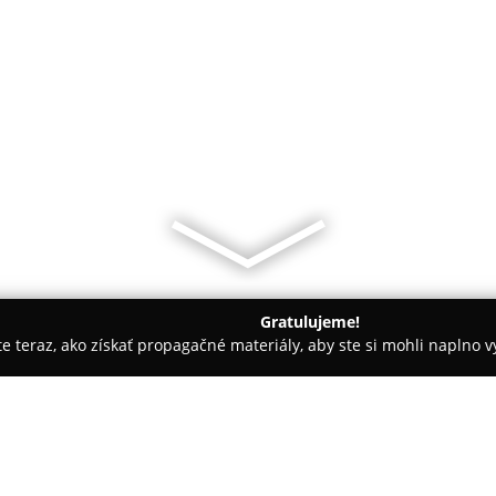
Gratulujeme!
ite teraz, ako získať propagačné materiály, aby ste si mohli naplno 
ia, Dentálna hygiena - Skalica
DENTONE