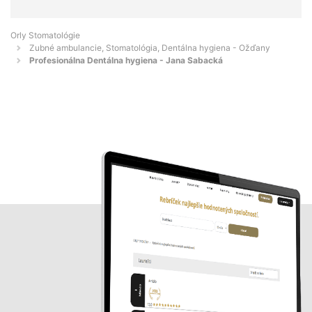
Orly Stomatológie
Zubné ambulancie, Stomatológia, Dentálna hygiena - Ožďany
Profesionálna Dentálna hygiena - Jana Sabacká