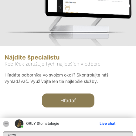
Nájdite špecialistu
Rebríček združuje tých najlepších v odbore
Hľadáte odborníka vo svojom okolí? Skontrolujte náš
vyhľadávač. Využívajte len tie najlepšie služby.
Hľadať
ORLY Stomatológie
Live chat
20:29