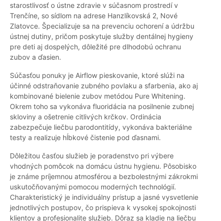
starostlivosť o ústne zdravie v súčasnom prostredí v
Trenčíne, so sídlom na adrese Hanzlíkovská 2, Nové
Zlatovce. Špecializuje sa na prevenciu ochorení a údržbu
ústnej dutiny, pričom poskytuje služby dentálnej hygieny
pre deti aj dospelých, dôležité pre dlhodobú ochranu
zubov a ďasien.
Súčasťou ponuky je Airflow pieskovanie, ktoré slúži na
účinné odstraňovanie zubného povlaku a sfarbenia, ako aj
kombinované bielenie zubov metódou Pure Whitening.
Okrem toho sa vykonáva fluoridácia na posilnenie zubnej
skloviny a ošetrenie citlivých krčkov. Ordinácia
zabezpečuje liečbu parodontitídy, vykonáva bakteriálne
testy a realizuje hĺbkové čistenie pod ďasnami.
Dôležitou časťou služieb je poradenstvo pri výbere
vhodných pomôcok na domácu ústnu hygienu. Pôsobisko
je známe príjemnou atmosférou a bezbolestnými zákrokmi
uskutočňovanými pomocou moderných technológií.
Charakteristický je individuálny prístup a jasné vysvetlenie
jednotlivých postupov, čo prispieva k vysokej spokojnosti
klientov a profesionalite služieb. Dôraz sa kladie na liečbu