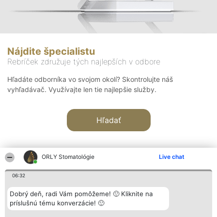
Nájdite špecialistu
Rebríček združuje tých najlepších v odbore
Hľadáte odborníka vo svojom okolí? Skontrolujte náš
vyhľadávač. Využívajte len tie najlepšie služby.
Hľadať
ORLY Stomatológie
Live chat
06:32
Organizátor hodnotenia
Hodnotenie
Kontakt
Dobrý deň, radi Vám pomôžeme! 🙂 Kliknite na
Bright Side Solutions sp. z o.
Laureáti
Kontakt
príslušnú tému konverzácie! 🙂
o. sp. k.
Lista
ul. Ruska 22
wszystkich