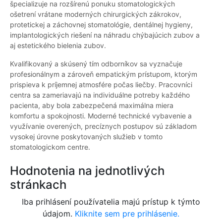
špecializuje na rozšírenú ponuku stomatologických
ošetrení vrátane moderných chirurgických zákrokov,
protetickej a záchovnej stomatológie, dentálnej hygieny,
implantologických riešení na náhradu chýbajúcich zubov a
aj estetického bielenia zubov.
Kvalifikovaný a skúsený tím odborníkov sa vyznačuje
profesionálnym a zároveň empatickým prístupom, ktorým
prispieva k príjemnej atmosfére počas liečby. Pracovníci
centra sa zameriavajú na individuálne potreby každého
pacienta, aby bola zabezpečená maximálna miera
komfortu a spokojnosti. Moderné technické vybavenie a
využívanie overených, precíznych postupov sú základom
vysokej úrovne poskytovaných služieb v tomto
stomatologickom centre.
Hodnotenia na jednotlivých
stránkach
Iba prihlásení používatelia majú prístup k týmto
údajom.
Kliknite sem pre prihlásenie.