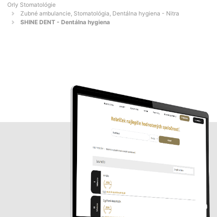
Orly Stomatológie
Zubné ambulancie, Stomatológia, Dentálna hygiena - Nitra
SHINE DENT - Dentálna hygiena