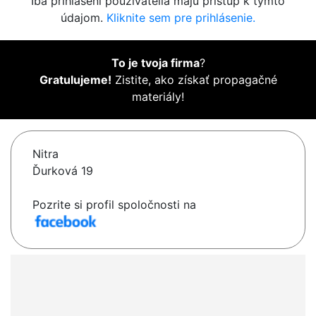
Iba prihlásení používatelia majú prístup k týmto
údajom.
Kliknite sem pre prihlásenie.
To je tvoja firma
?
Gratulujeme!
Zistite, ako získať propagačné
materiály!
Nitra
Ďurková 19
Pozrite si profil spoločnosti na