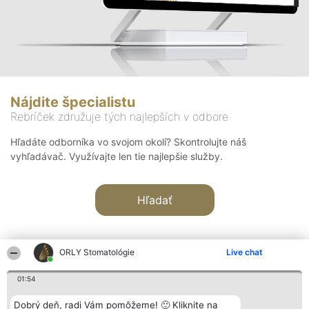
Nájdite špecialistu
Rebríček združuje tých najlepších v odbore
Hľadáte odborníka vo svojom okolí? Skontrolujte náš
vyhľadávač. Využívajte len tie najlepšie služby.
Hľadať
ORLY Stomatológie
Live chat
01:54
Organizátor hodnotenia
Hodnotenie
Kontakt
Dobrý deň, radi Vám pomôžeme! 🙂 Kliknite na