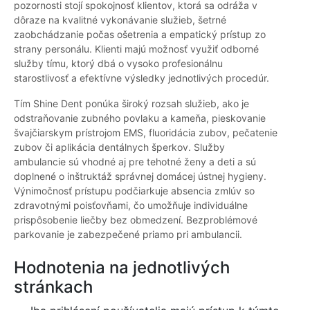
pozornosti stojí spokojnosť klientov, ktorá sa odráža v
dôraze na kvalitné vykonávanie služieb, šetrné
zaobchádzanie počas ošetrenia a empatický prístup zo
strany personálu. Klienti majú možnosť využiť odborné
služby tímu, ktorý dbá o vysoko profesionálnu
starostlivosť a efektívne výsledky jednotlivých procedúr.
Tím Shine Dent ponúka široký rozsah služieb, ako je
odstraňovanie zubného povlaku a kameňa, pieskovanie
švajčiarskym prístrojom EMS, fluoridácia zubov, pečatenie
zubov či aplikácia dentálnych šperkov. Služby
ambulancie sú vhodné aj pre tehotné ženy a deti a sú
doplnené o inštruktáž správnej domácej ústnej hygieny.
Výnimočnosť prístupu podčiarkuje absencia zmlúv so
zdravotnými poisťovňami, čo umožňuje individuálne
prispôsobenie liečby bez obmedzení. Bezproblémové
parkovanie je zabezpečené priamo pri ambulancii.
Hodnotenia na jednotlivých
stránkach