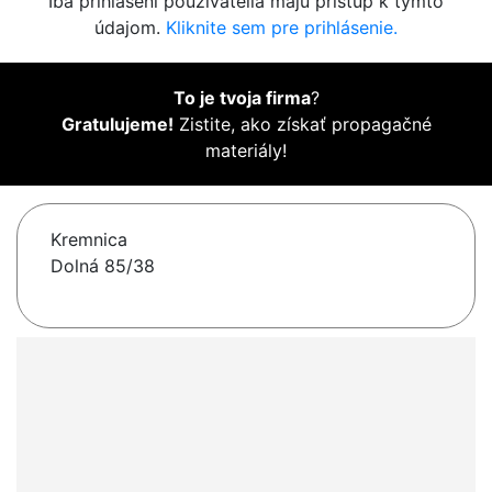
Iba prihlásení používatelia majú prístup k týmto
údajom.
Kliknite sem pre prihlásenie.
To je tvoja firma
?
Gratulujeme!
Zistite, ako získať propagačné
materiály!
Kremnica
Dolná 85/38