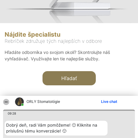
Nájdite špecialistu
Rebríček združuje tých najlepších v odbore
Hľadáte odborníka vo svojom okolí? Skontrolujte náš
vyhľadávač. Využívajte len tie najlepšie služby.
Hľadať
ORLY Stomatológie
Live chat
09:28
Organizátor hodnotenia
Hodnotenie
Kontakt
Dobrý deň, radi Vám pomôžeme! 🙂 Kliknite na
Bright Side Solutions sp. z o.
Laureáti
Kontakt
príslušnú tému konverzácie! 🙂
o. sp. k.
Lista
ul. Ruska 22
wszystkich