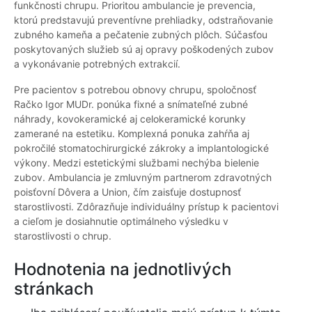
funkčnosti chrupu. Prioritou ambulancie je prevencia,
ktorú predstavujú preventívne prehliadky, odstraňovanie
zubného kameňa a pečatenie zubných plôch. Súčasťou
poskytovaných služieb sú aj opravy poškodených zubov
a vykonávanie potrebných extrakcií.
Pre pacientov s potrebou obnovy chrupu, spoločnosť
Račko Igor MUDr. ponúka fixné a snímateľné zubné
náhrady, kovokeramické aj celokeramické korunky
zamerané na estetiku. Komplexná ponuka zahŕňa aj
pokročilé stomatochirurgické zákroky a implantologické
výkony. Medzi estetickými službami nechýba bielenie
zubov. Ambulancia je zmluvným partnerom zdravotných
poisťovní Dôvera a Union, čím zaisťuje dostupnosť
starostlivosti. Zdôrazňuje individuálny prístup k pacientovi
a cieľom je dosiahnutie optimálneho výsledku v
starostlivosti o chrup.
Hodnotenia na jednotlivých
stránkach