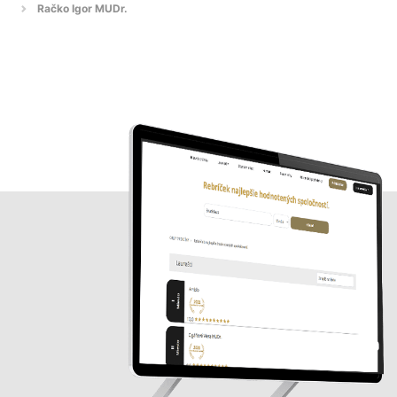
Račko Igor MUDr.