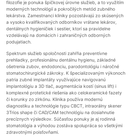
filozofie je ponuka špičkovej úrovne služieb, a to využitím
moderných technológií a pokročilých metód zubného
lekárstva. Zamestnanci kliniky pozostávajú zo skúsených
a vysoko kvalifikovaných odborníkov vrátane lekárov,
dentálnych hygieničiek i sestier, ktorí sa pravidelne
vzdelávajú na domácich i zahraničných odborných
podujatiach.
Spektrum služieb spoločnosti zahŕňa preventívne
prehliadky, profesionálnu dentálnu hygienu, základné
ošetrenia zubov, endodonciu, parodontológiu i náročné
stomatochirurgické zákroky. K špecializovaným výkonoch
patria zubné implantáty využívajúce navigovanú
implantológiu a 3D tlač, augmentácia kostí (sinus lift) i
komplexné protetické riešenia ako celokeramické fazety
či korunky zo zirkónu. Klinika používa modernú
diagnostiku a technológie typu CBCT, intraorálny skener
3Trios shape či CAD/CAM technológiu na dosiahnutie
precíznych výsledkov. Súčasťou ponuky je aj rodinná
stomatológia a výhodou zostáva spolupráca so všetkými
zdravotnými poisťovňami.