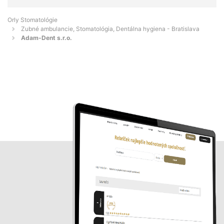
Orly Stomatológie
Zubné ambulancie, Stomatológia, Dentálna hygiena - Bratislava
Adam-Dent s.r.o.