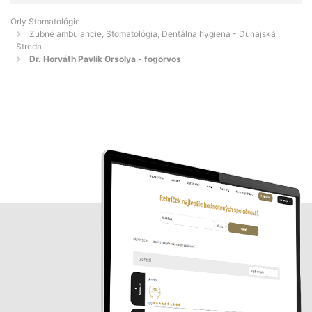
Orly Stomatológie
Zubné ambulancie, Stomatológia, Dentálna hygiena - Dunajská
Streda
Dr. Horváth Pavlík Orsolya - fogorvos