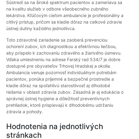
Sústredí sa na široké spektrum pacientov a zameriava sa
na kvalitu služieb v odbore všeobecného zubného
lekárstva. Kľúčovým cieľom ambulancie je profesionálny a
citlivý prístup, pričom sa kladie dôraz na celkové zdravie
ústnej dutiny každého jednotlivca.
Toto zdravotné zariadenie sa zaoberá prevenciou
ochorení zubov, ich diagnostikou a efektívnou liečbou,
aby prispelo k zachovaniu zdravého a žiarivého úsmevu.
Vďaka umiestneniu na adrese Farský rad 534/7 je dobre
dostupné pre obyvateľov Trhovej Hradskej a okolia.
Ambulancia venuje pozornosť individuálnym potrebám
pacientov, ponúka príjemné a bezpečné prostredie a
kladie dôraz na spoľahlivú starostlivosť aj dlhodobé
riešenia v oblasti zdravia zubov. Zásadná je aj edukácia o
správnej ústnej hygiene a dôležitosť preventívnych
prehliadok, ktoré prispievajú k dlhodobému udržaniu
zdravia a pohody.
Hodnotenia na jednotlivých
stránkach