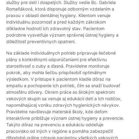
služby pre deti i dospelých. Služby vedie Bc. Gabriela
Romaňáková, ktorá disponuje odborným vzdelaním a
praxou v oblasti dentálnej hygieny. Klientom venuje
individuálnu pozornosť a pred každým zákrokom
dôkladne hodnotí ich zdravotný stav. Pacientom
podrobne vysvetľuje význam správnej ústnej hygieny a
dôležitosť preventívnych opatrení.
Na základe individuálnych potrieb pripravuje liečebné
plány s konkrétnymi odporúčaniami pre efektívnu
starostlivosť o zuby a ďasná. Pravidelne monitoruje
pokrok, aby mohla liečbu prispôsobiť optimálnym
výsledkom. V prístupe k pacientom kladie dôraz na
empatiu a pochopenie ich potrieb, čím sa snaží budovať
atmosféru dôvery. Okrem práce so širokým spektrom
vekových skupín sa venuje aj edukácii detí a ich rodičov,
napomáhajúcej vzniku zdravých hygienických návykov.
Pravidelne navštevuje materské školy, kde deťom
interaktívne približuje význam ústnej hygieny a prevencie.
Takýto dôraz na prevenciu a edukáciu oddeľuje
pracovisko od iných v regióne a pomáha zabezpečiť
dlhodobé orálne zdravie pacientov všetkých vekových