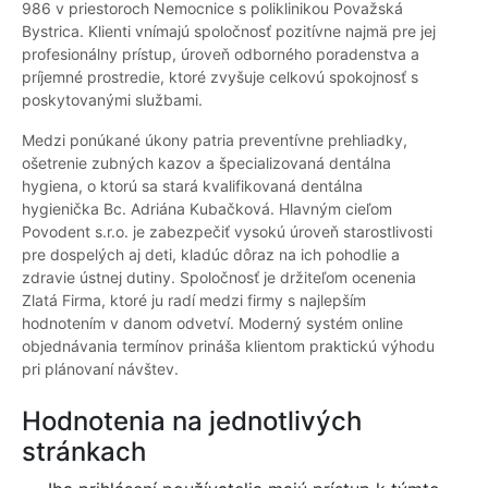
986 v priestoroch Nemocnice s poliklinikou Považská
Bystrica. Klienti vnímajú spoločnosť pozitívne najmä pre jej
profesionálny prístup, úroveň odborného poradenstva a
príjemné prostredie, ktoré zvyšuje celkovú spokojnosť s
poskytovanými službami.
Medzi ponúkané úkony patria preventívne prehliadky,
ošetrenie zubných kazov a špecializovaná dentálna
hygiena, o ktorú sa stará kvalifikovaná dentálna
hygienička Bc. Adriána Kubačková. Hlavným cieľom
Povodent s.r.o. je zabezpečiť vysokú úroveň starostlivosti
pre dospelých aj deti, kladúc dôraz na ich pohodlie a
zdravie ústnej dutiny. Spoločnosť je držiteľom ocenenia
Zlatá Firma, ktoré ju radí medzi firmy s najlepším
hodnotením v danom odvetví. Moderný systém online
objednávania termínov prináša klientom praktickú výhodu
pri plánovaní návštev.
Hodnotenia na jednotlivých
stránkach