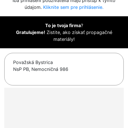
Iba prihlásení používatelia majú prístup k týmto
údajom.
Kliknite sem pre prihlásenie.
To je tvoja firma
?
Gratulujeme!
Zistite, ako získať propagačné
materiály!
Považská Bystrica
NsP PB, Nemocničná 986