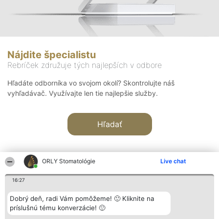
Nájdite špecialistu
Rebríček združuje tých najlepších v odbore
Hľadáte odborníka vo svojom okolí? Skontrolujte náš
vyhľadávač. Využívajte len tie najlepšie služby.
Hľadať
ORLY Stomatológie
Live chat
16:27
Organizátor hodnotenia
Hodnotenie
Kontakt
Dobrý deň, radi Vám pomôžeme! 🙂 Kliknite na
Bright Side Solutions sp. z o.
Laureáti
Kontakt
príslušnú tému konverzácie! 🙂
o. sp. k.
Lista
ul. Ruska 22
wszystkich