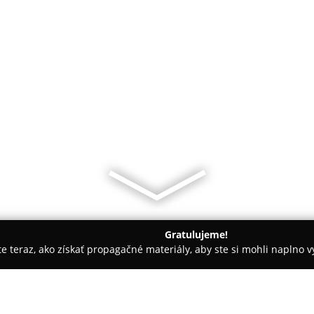
Gratulujeme!
ite teraz, ako získať propagačné materiály, aby ste si mohli naplno 
ia, Dentálna hygiena - Bratislava
DentalPlus - MUDr. Roman 