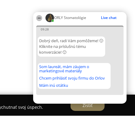
ORLY Stomatológie
Live chat
09:28
Dobrý deň, radi Vám pomôžeme! 🙂
Kliknite na príslušnú tému
konverzácie! 🙂
Som laureát, mám záujem o
marketingové materiály
Chcem prihlásiť svoju firmu do Orlov
Mám inú otátku
Zistiť
vychutnať svoj úspech.
Miklátek