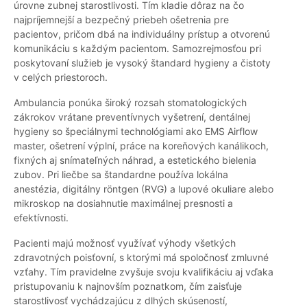
úrovne zubnej starostlivosti. Tím kladie dôraz na čo
najpríjemnejší a bezpečný priebeh ošetrenia pre
pacientov, pričom dbá na individuálny prístup a otvorenú
komunikáciu s každým pacientom. Samozrejmosťou pri
poskytovaní služieb je vysoký štandard hygieny a čistoty
v celých priestoroch.
Ambulancia ponúka široký rozsah stomatologických
zákrokov vrátane preventívnych vyšetrení, dentálnej
hygieny so špeciálnymi technológiami ako EMS Airflow
master, ošetrení výplní, práce na koreňových kanálikoch,
fixných aj snímateľných náhrad, a estetického bielenia
zubov. Pri liečbe sa štandardne používa lokálna
anestézia, digitálny röntgen (RVG) a lupové okuliare alebo
mikroskop na dosiahnutie maximálnej presnosti a
efektívnosti.
Pacienti majú možnosť využívať výhody všetkých
zdravotných poisťovní, s ktorými má spoločnosť zmluvné
vzťahy. Tím pravidelne zvyšuje svoju kvalifikáciu aj vďaka
pristupovaniu k najnovším poznatkom, čím zaisťuje
starostlivosť vychádzajúcu z dlhých skúseností,