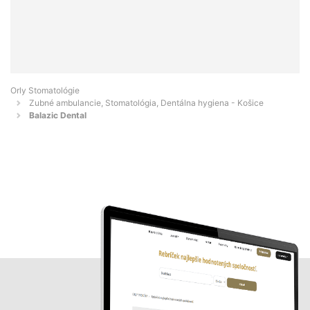
Orly Stomatológie
Zubné ambulancie, Stomatológia, Dentálna hygiena - Košice
Balazic Dental