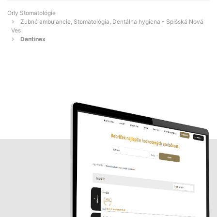
Orly Stomatológie
Zubné ambulancie, Stomatológia, Dentálna hygiena - Spišská Nová
Ves
Dentinex