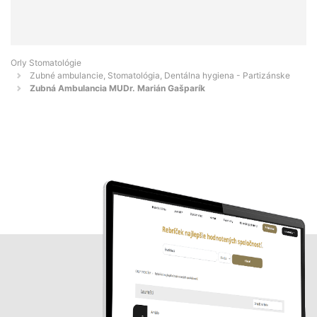
Orly Stomatológie
Zubné ambulancie, Stomatológia, Dentálna hygiena - Partizánske
Zubná Ambulancia MUDr. Marián Gašparík