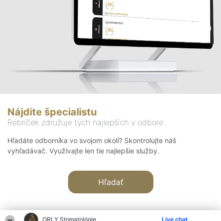
Nájdite špecialistu
Rebríček združuje tých najlepších v odbore
Hľadáte odborníka vo svojom okolí? Skontrolujte náš
vyhľadávač. Využívajte len tie najlepšie služby.
Hľadať
ORLY Stomatológie
Live chat