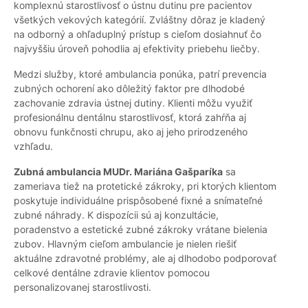
komplexnú starostlivosť o ústnu dutinu pre pacientov
všetkých vekových kategórií. Zvláštny dôraz je kladený
na odborný a ohľaduplný prístup s cieľom dosiahnuť čo
najvyššiu úroveň pohodlia aj efektivity priebehu liečby.
Medzi služby, ktoré ambulancia ponúka, patrí prevencia
zubných ochorení ako dôležitý faktor pre dlhodobé
zachovanie zdravia ústnej dutiny. Klienti môžu využiť
profesionálnu dentálnu starostlivosť, ktorá zahŕňa aj
obnovu funkčnosti chrupu, ako aj jeho prirodzeného
vzhľadu.
Zubná ambulancia MUDr. Mariána Gašparíka
sa
zameriava tiež na protetické zákroky, pri ktorých klientom
poskytuje individuálne prispôsobené fixné a snímateľné
zubné náhrady. K dispozícii sú aj konzultácie,
poradenstvo a estetické zubné zákroky vrátane bielenia
zubov. Hlavným cieľom ambulancie je nielen riešiť
aktuálne zdravotné problémy, ale aj dlhodobo podporovať
celkové dentálne zdravie klientov pomocou
personalizovanej starostlivosti.