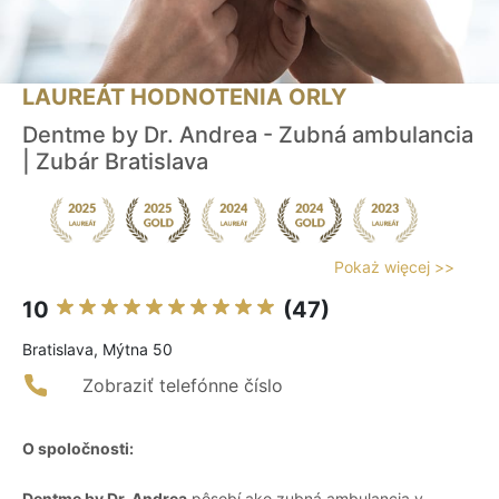
LAUREÁT HODNOTENIA ORLY
Dentme by Dr. Andrea - Zubná ambulancia
| Zubár Bratislava
Pokaż więcej >>
10
(47)
Bratislava, Mýtna 50
Zobraziť telefónne číslo
O spoločnosti:
Dentme by Dr. Andrea
pôsobí ako zubná ambulancia v