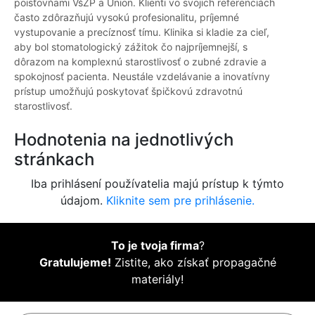
poisťovňami VšZP a Union. Klienti vo svojich referenciách
často zdôrazňujú vysokú profesionalitu, príjemné
vystupovanie a precíznosť tímu. Klinika si kladie za cieľ,
aby bol stomatologický zážitok čo najpríjemnejší, s
dôrazom na komplexnú starostlivosť o zubné zdravie a
spokojnosť pacienta. Neustále vzdelávanie a inovatívny
prístup umožňujú poskytovať špičkovú zdravotnú
starostlivosť.
Hodnotenia na jednotlivých
stránkach
Iba prihlásení používatelia majú prístup k týmto
údajom.
Kliknite sem pre prihlásenie.
To je tvoja firma
?
Gratulujeme!
Zistite, ako získať propagačné
materiály!