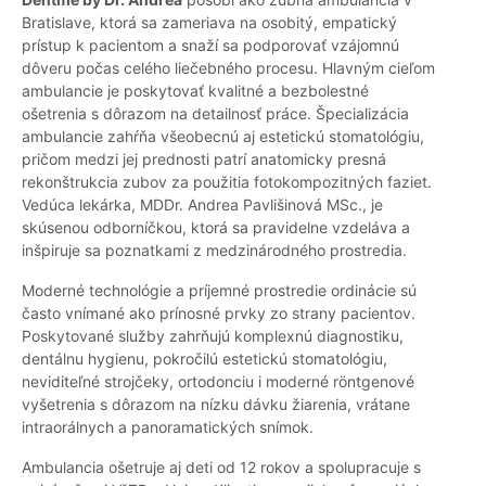
Bratislave, ktorá sa zameriava na osobitý, empatický
prístup k pacientom a snaží sa podporovať vzájomnú
dôveru počas celého liečebného procesu. Hlavným cieľom
ambulancie je poskytovať kvalitné a bezbolestné
ošetrenia s dôrazom na detailnosť práce. Špecializácia
ambulancie zahŕňa všeobecnú aj estetickú stomatológiu,
pričom medzi jej prednosti patrí anatomicky presná
rekonštrukcia zubov za použitia fotokompozitných faziet.
Vedúca lekárka, MDDr. Andrea Pavlišinová MSc., je
skúsenou odborníčkou, ktorá sa pravidelne vzdeláva a
inšpiruje sa poznatkami z medzinárodného prostredia.
Moderné technológie a príjemné prostredie ordinácie sú
často vnímané ako prínosné prvky zo strany pacientov.
Poskytované služby zahrňujú komplexnú diagnostiku,
dentálnu hygienu, pokročilú estetickú stomatológiu,
neviditeľné strojčeky, ortodonciu i moderné röntgenové
vyšetrenia s dôrazom na nízku dávku žiarenia, vrátane
intraorálnych a panoramatických snímok.
Ambulancia ošetruje aj deti od 12 rokov a spolupracuje s