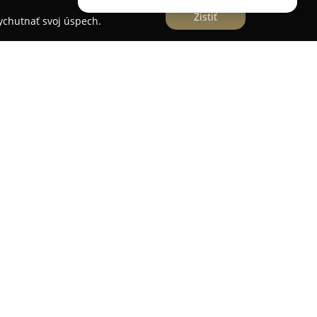
Zistiť
vychutnať svoj úspech.
lom v Snine na adrese SNP 2730/92 funguje ako
je komplexnú stomatologickú starostlivosť. Táto
 a individuálny prístup ku každému pacientovi a
šetrenia určené deťom aj dospelým.
ená ambulancia, ktorá umožňuje vysokú kvalitu i
. Profesionálny tím sa špecializuje na široké
lnej hygieny a ortodontickej liečby pomocou
ostredie a dôkladná starostlivosť patria k
spokojnosti mnohých pacientov a vedú k častému