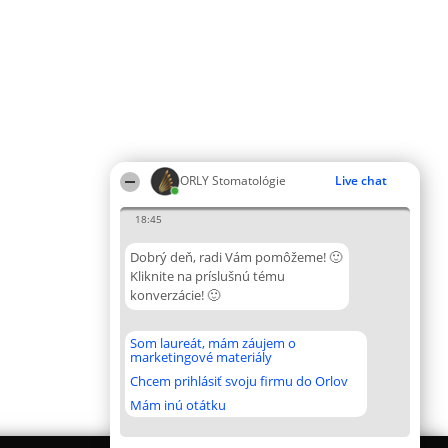
ORLY Stomatológie
Live chat
18:45
Dobrý deň, radi Vám pomôžeme! 🙂
Kliknite na príslušnú tému
konverzácie! 🙂
Som laureát, mám záujem o
marketingové materiály
Chcem prihlásiť svoju firmu do Orlov
Mám inú otátku