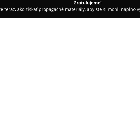
Gratulujeme!
ite teraz, ako získať propagačné materiály, aby ste si mohli naplno 
ia, Dentálna hygiena - Snina
Sinajdent
O spoločnosti:
Zubná klinika
SinajDent
so síd
moderné centrum, ktoré poskytu
klinika kladie dôraz na citlivý
zameriava sa na bezbolestné o
K dispozícii je špičkovo vybav
efektivitu jednotlivých zákrokov
spektrum služieb vrátane dentá
zubných strojčekov. Príjemné pr
faktorom, ktoré prispievajú k 
odporúčaniu tejto kliniky.