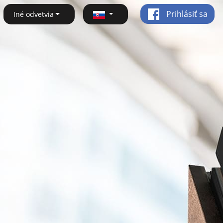
Prihlásiť sa
Iné odvetvia