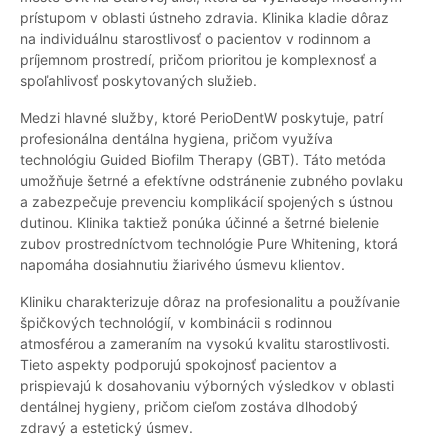
prístupom v oblasti ústneho zdravia. Klinika kladie dôraz
na individuálnu starostlivosť o pacientov v rodinnom a
príjemnom prostredí, pričom prioritou je komplexnosť a
spoľahlivosť poskytovaných služieb.
Medzi hlavné služby, ktoré PerioDentW poskytuje, patrí
profesionálna dentálna hygiena, pričom využíva
technológiu Guided Biofilm Therapy (GBT). Táto metóda
umožňuje šetrné a efektívne odstránenie zubného povlaku
a zabezpečuje prevenciu komplikácií spojených s ústnou
dutinou. Klinika taktiež ponúka účinné a šetrné bielenie
zubov prostredníctvom technológie Pure Whitening, ktorá
napomáha dosiahnutiu žiarivého úsmevu klientov.
Kliniku charakterizuje dôraz na profesionalitu a používanie
špičkových technológií, v kombinácii s rodinnou
atmosférou a zameraním na vysokú kvalitu starostlivosti.
Tieto aspekty podporujú spokojnosť pacientov a
prispievajú k dosahovaniu výborných výsledkov v oblasti
dentálnej hygieny, pričom cieľom zostáva dlhodobý
zdravý a estetický úsmev.