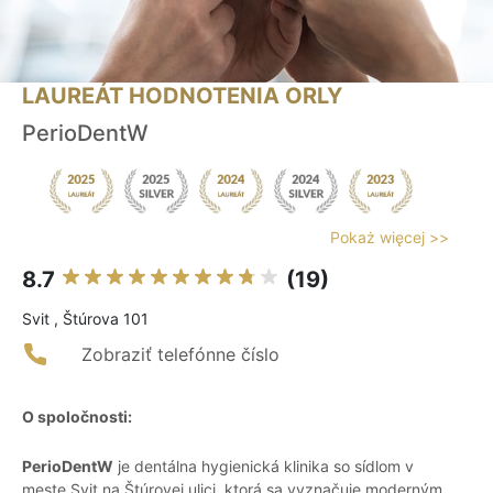
LAUREÁT HODNOTENIA ORLY
PerioDentW
Pokaż więcej >>
8.7
(19)
Svit , Štúrova 101
Zobraziť telefónne číslo
O spoločnosti:
PerioDentW
je dentálna hygienická klinika so sídlom v
meste Svit na Štúrovej ulici, ktorá sa vyznačuje moderným