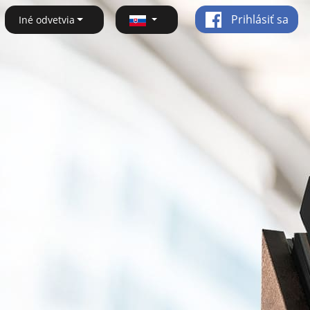
Prihlásiť sa
Iné odvetvia