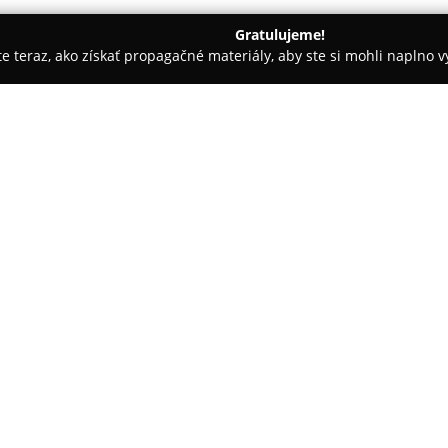
Gratulujeme!
ite teraz, ako získať propagačné materiály, aby ste si mohli naplno 
ia, Dentálna hygiena - Gabčíkovo
MUDr. Ladislav Lelkes
O spoločnosti:
Stomatologická ambulancia
MU
orientovaná na poskytovanie celi
stomatológie. Ponúkaný rozsah 
zdravia, od precíznej prevenci
Pokaż więcej >>
súčasných liečebných prístupo
individuálne konzultácie a plán
požiadavkám.
K základným činnostiam ambula
koreňových kanálikov a dôležit