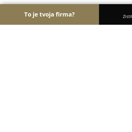
To je tvoja firma?
Zist
Orly Stomatológie
Zubné ambulancie, Stomatológ
MUDr. Ladislav Lelkes
8.7
(14)
Gabčíkovo, Zdravotnícka 4
Zobraziť telefónne číslo