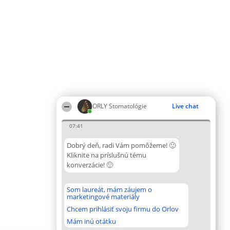
ORLY Stomatológie
Live chat
07:41
Dobrý deň, radi Vám pomôžeme! 🙂
Kliknite na príslušnú tému
konverzácie! 🙂
Som laureát, mám záujem o
marketingové materiály
Chcem prihlásiť svoju firmu do Orlov
Mám inú otátku