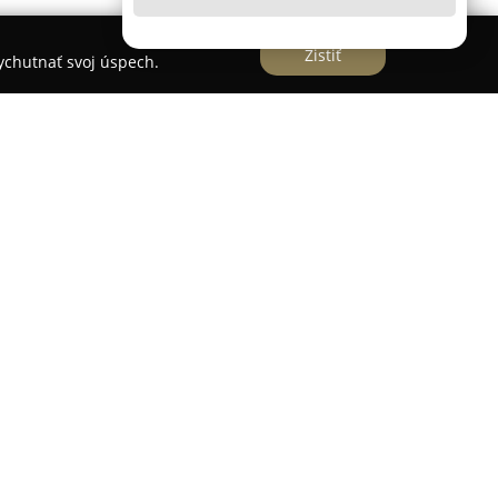
Zistiť
vychutnať svoj úspech.
Dr. Ladislav Lelkes
, sídliaca v Gabčíkove, je
stvej a šetrnej starostlivosti v oblasti
služieb zahŕňa všetky základné oblasti ústneho
e, cez podrobnú diagnostiku až po využitie
v. Pacientom sú poskytované odborné vyšetrenia,
y starostlivosti prispôsobené ich špecifickým
ncie patrí liečba zubného kazu, ošetrenie
é preventívne prehliadky, ktoré sú základom pre