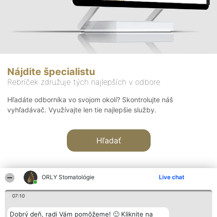
Nájdite špecialistu
Rebríček združuje tých najlepších v odbore
Hľadáte odborníka vo svojom okolí? Skontrolujte náš
vyhľadávač. Využívajte len tie najlepšie služby.
Hľadať
ORLY Stomatológie
Live chat
07:10
Organizátor hodnotenia
Hodnotenie
Kontakt
Dobrý deň, radi Vám pomôžeme! 🙂 Kliknite na