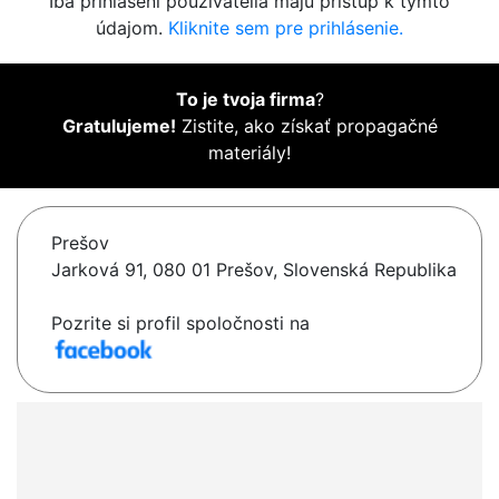
Iba prihlásení používatelia majú prístup k týmto
údajom.
Kliknite sem pre prihlásenie.
To je tvoja firma
?
Gratulujeme!
Zistite, ako získať propagačné
materiály!
Prešov
Jarková 91, 080 01 Prešov, Slovenská Republika
Pozrite si profil spoločnosti na