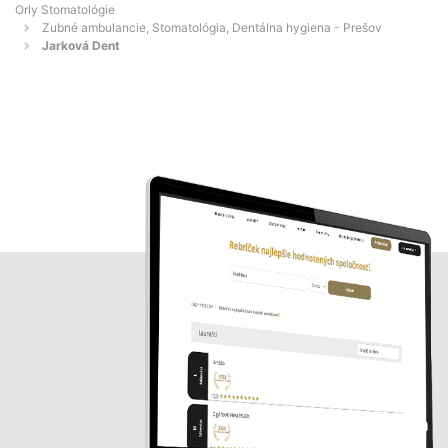
Orly Stomatológie
Zubné ambulancie, Stomatológia, Dentálna hygiena - Prešov
Jarková Dent