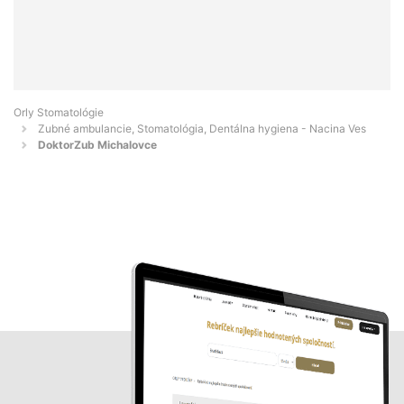
Orly Stomatológie
Zubné ambulancie, Stomatológia, Dentálna hygiena - Nacina Ves
DoktorZub Michalovce