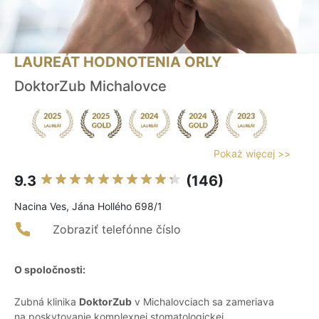
LAUREÁT HODNOTENIA ORLY
DoktorZub Michalovce
Pokaż więcej >>
9.3
(146)
Nacina Ves, Jána Hollého 698/1
Zobraziť telefónne číslo
O spoločnosti:
Zubná klinika
DoktorZub
v Michalovciach sa zameriava
na poskytovanie komplexnej stomatologickej