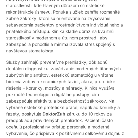
starostlivosti, kde hlavným dôrazom sú estetické
rekonštrukcie úsmevu. Ponuka služieb zahŕňa rozmanité
zubné zákroky, ktoré sú orientované na zvyšovanie
sebavedomia pacientov prostredníctvom individuálneho a
priateľského prístupu. Klinika kladie dôraz na kvalitnú
starostlivosť v modernom a útulnom prostredí, aby
zabezpečila pohodlie a minimalizovala stres spojený s
návštevou stomatológa.
Služby zahŕňajú preventívne prehliadky, dôkladnú
dentálnu diagnostiku, zavádzanie moderných titánových
zubných implantátov, estetickú stomatológiu vrátane
bielenia zubov a keramických faziet, ako aj protetické
riešenia – korunky, mostíky a náhrady. Klinika využíva
pokročilé technológie a digitálne postupy, čím
zabezpečuje efektivitu a bezbolestnosť zákrokov. Na
vybrané estetické protetické práce, napríklad korunky a
fazety, poskytuje
DoktorZub
záruku do 10 rokov za
predpokladu pravidelných prehliadok. Pacienti často
oceňujú profesionálny prístup personálu a moderné
vybavenie, čo prispieva k pozitívnemu celkovému dojmu z