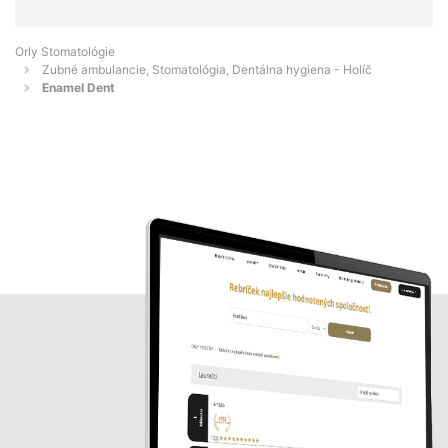
Orly Stomatológie
Zubné ambulancie, Stomatológia, Dentálna hygiena - Holíč
Enamel Dent