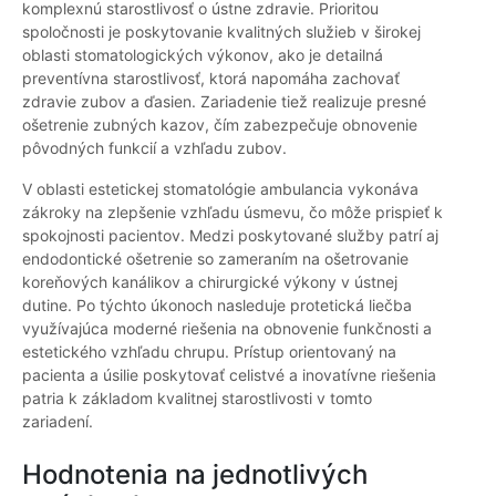
komplexnú starostlivosť o ústne zdravie. Prioritou
spoločnosti je poskytovanie kvalitných služieb v širokej
oblasti stomatologických výkonov, ako je detailná
preventívna starostlivosť, ktorá napomáha zachovať
zdravie zubov a ďasien. Zariadenie tiež realizuje presné
ošetrenie zubných kazov, čím zabezpečuje obnovenie
pôvodných funkcií a vzhľadu zubov.
V oblasti estetickej stomatológie ambulancia vykonáva
zákroky na zlepšenie vzhľadu úsmevu, čo môže prispieť k
spokojnosti pacientov. Medzi poskytované služby patrí aj
endodontické ošetrenie so zameraním na ošetrovanie
koreňových kanálikov a chirurgické výkony v ústnej
dutine. Po týchto úkonoch nasleduje protetická liečba
využívajúca moderné riešenia na obnovenie funkčnosti a
estetického vzhľadu chrupu. Prístup orientovaný na
pacienta a úsilie poskytovať celistvé a inovatívne riešenia
patria k základom kvalitnej starostlivosti v tomto
zariadení.
Hodnotenia na jednotlivých