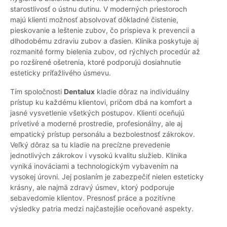
starostlivosť o ústnu dutinu. V moderných priestoroch
majú klienti možnosť absolvovať dôkladné čistenie,
pieskovanie a leštenie zubov, čo prispieva k prevencii a
dlhodobému zdraviu zubov a ďasien. Klinika poskytuje aj
rozmanité formy bielenia zubov, od rýchlych procedúr až
po rozšírené ošetrenia, ktoré podporujú dosiahnutie
esteticky príťažlivého úsmevu.
Tím spoločnosti
Dentalux
kladie dôraz na individuálny
prístup ku každému klientovi, pričom dbá na komfort a
jasné vysvetlenie všetkých postupov. Klienti oceňujú
prívetivé a moderné prostredie, profesionálny, ale aj
empatický prístup personálu a bezbolestnosť zákrokov.
Veľký dôraz sa tu kladie na precízne prevedenie
jednotlivých zákrokov i vysokú kvalitu služieb. Klinika
vyniká inováciami a technologickým vybavením na
vysokej úrovni. Jej poslaním je zabezpečiť nielen esteticky
krásny, ale najmä zdravý úsmev, ktorý podporuje
sebavedomie klientov. Presnosť práce a pozitívne
výsledky patria medzi najčastejšie oceňované aspekty.