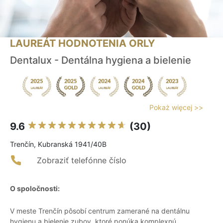
LAUREÁT HODNOTENIA ORLY
Dentalux - Dentálna hygiena a bielenie
Pokaż więcej >>
9.6
(30)
Trenčín, Kubranská 1941/40B
Zobraziť telefónne číslo
O spoločnosti:
V meste Trenčín pôsobí centrum zamerané na dentálnu
hygienu a bielenie zubov, ktoré ponúka komplexnú