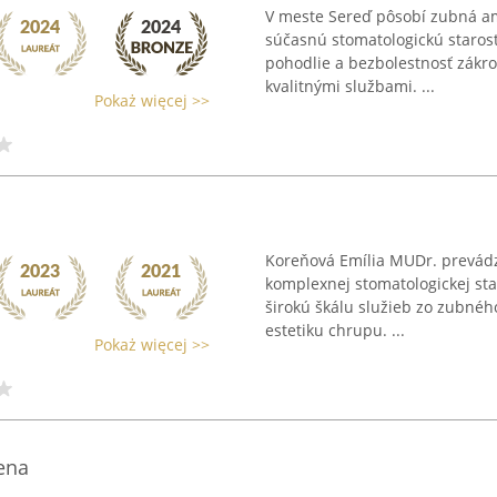
V meste Sereď pôsobí zubná am
súčasnú stomatologickú starost
pohodlie a bezbolestnosť zákr
kvalitnými službami. ...
Pokaż więcej >>
Koreňová Emília MUDr. prevádz
komplexnej stomatologickej star
širokú škálu služieb zo zubného
estetiku chrupu. ...
Pokaż więcej >>
ena