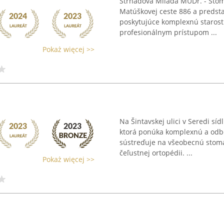
Strnadová Milada MUDr. - Stom
Matúškovej ceste 886 a predst
poskytujúce komplexnú starost
profesionálnym prístupom ...
Pokaż więcej >>
Na Šintavskej ulici v Seredi s
ktorá ponúka komplexnú a odbo
sústreďuje na všeobecnú stoma
čeľustnej ortopédii. ...
Pokaż więcej >>