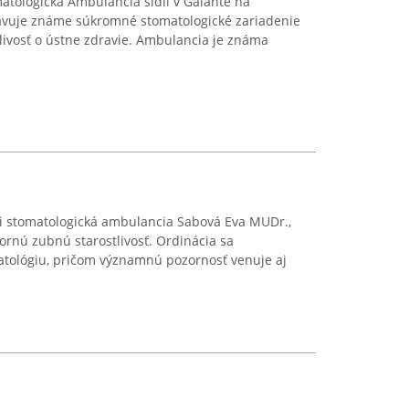
atologická Ambulancia sídli v Galante na
avuje známe súkromné stomatologické zariadenie
livosť o ústne zdravie. Ambulancia je známa
ídli stomatologická ambulancia Sabová Eva MUDr.,
rnú zubnú starostlivosť. Ordinácia sa
tológiu, pričom významnú pozornosť venuje aj