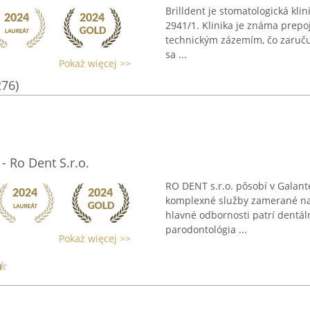
Brilldent je stomatologická kli
2941/1. Klinika je známa prep
technickým zázemím, čo zaruču
sa ...
Pokaż więcej >>
276)
 Ro Dent S.r.o.
RO DENT s.r.o. pôsobí v Galant
komplexné služby zamerané na z
hlavné odbornosti patrí dentál
parodontológia ...
Pokaż więcej >>