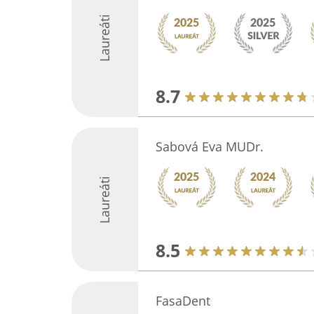
Laureáti
8.7
Sabová Eva MUDr.
Laureáti
8.5
FasaDent