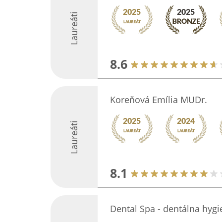
Laureáti
8.6
Koreňová Emília MUDr.
Laureáti
8.1
Dental Spa - dentálna hygi