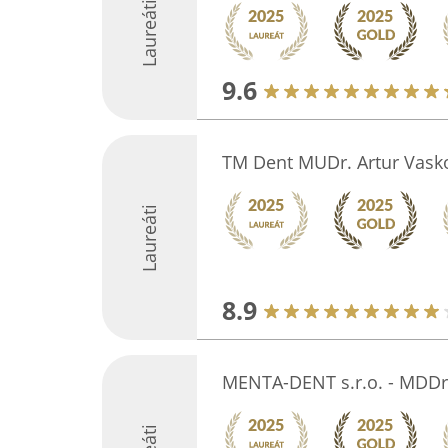
Laureáti
9.6
TM Dent MUDr. Artur Vask
Laureáti
8.9
MENTA-DENT s.r.o. - MDDr