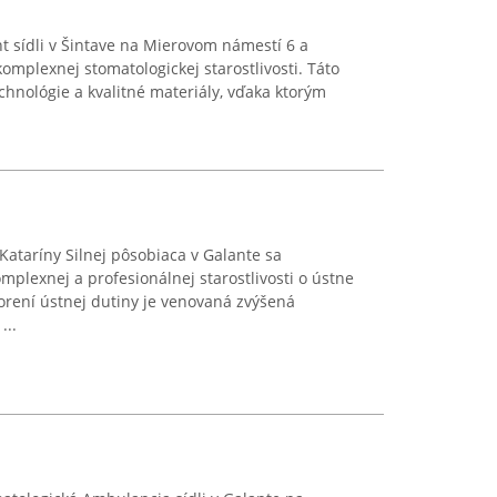
 sídli v Šintave na Mierovom námestí 6 a
omplexnej stomatologickej starostlivosti. Táto
hnológie a kvalitné materiály, vďaka ktorým
ataríny Silnej pôsobiaca v Galante sa
mplexnej a profesionálnej starostlivosti o ústne
horení ústnej dutiny je venovaná zvýšená
...