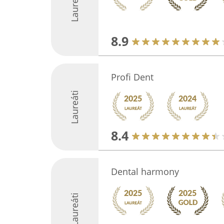
Laureáti
8.9
Profi Dent
Laureáti
8.4
Dental harmony
Laureáti