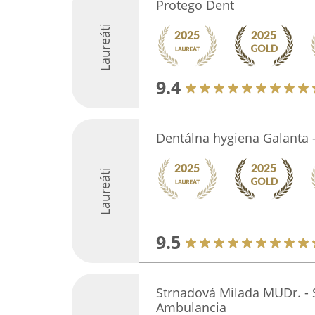
Protego Dent
Laureáti
9.4
Dentálna hygiena Galanta -
Laureáti
9.5
Strnadová Milada MUDr. - 
Ambulancia