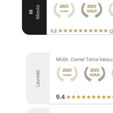
Miesto
III
9.8
(
MUDr. Cornel Toma Vancu -
Laureáti
9.4