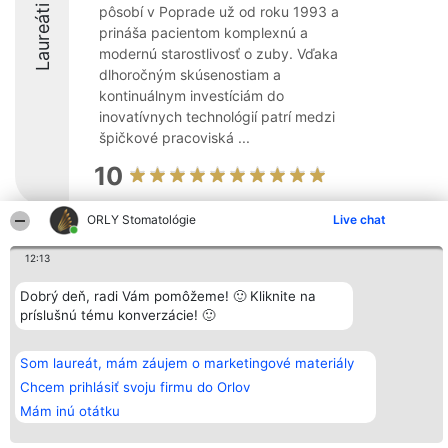
Laureáti
pôsobí v Poprade už od roku 1993 a
prináša pacientom komplexnú a
modernú starostlivosť o zuby. Vďaka
dlhoročným skúsenostiam a
kontinuálnym investíciám do
inovatívnych technológií patrí medzi
špičkové pracoviská ...
10
ORLY Stomatológie
Live chat
Organizátor hodnotenia
Hodnotenie
Kontakt
12:13
Bright Side Solutions sp. z o.
Laureáti
Kontakt
o. sp. k.
Lista
ul. Ruska 22
wszystkich
Dobrý deň, radi Vám pomôžeme! 🙂 Kliknite na
Wrocław 50-079
Laureatów
príslušnú tému konverzácie! 🙂
KRS 0000749100 | Regon
Podmienky
381313360 | NIP 8943132676
Obchodné
+48 508 492 400
podmienky
Som laureát, mám záujem o marketingové materiály
Zásady
ochrany
Chcem prihlásiť svoju firmu do Orlov
osobných
Mám inú otátku
údajov