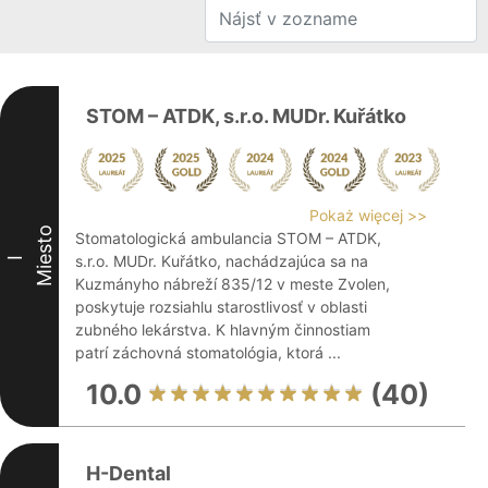
STOM – ATDK, s.r.o. MUDr. Kuřátko
Pokaż więcej >>
Miesto
Stomatologická ambulancia STOM – ATDK,
s.r.o. MUDr. Kuřátko, nachádzajúca sa na
I
Kuzmányho nábreží 835/12 v meste Zvolen,
poskytuje rozsiahlu starostlivosť v oblasti
zubného lekárstva. K hlavným činnostiam
patrí záchovná stomatológia, ktorá ...
10.0
(40)
H-Dental