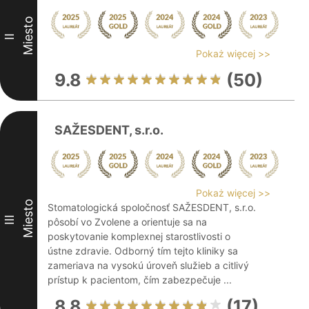
Miesto
II
Pokaż więcej >>
9.8
(50)
SAŽESDENT, s.r.o.
Pokaż więcej >>
Miesto
Stomatologická spoločnosť SAŽESDENT, s.r.o.
III
pôsobí vo Zvolene a orientuje sa na
poskytovanie komplexnej starostlivosti o
ústne zdravie. Odborný tím tejto kliniky sa
zameriava na vysokú úroveň služieb a citlivý
prístup k pacientom, čím zabezpečuje ...
8.8
(17)