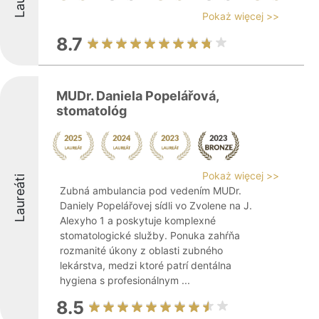
Pokaż więcej >>
8.7
MUDr. Daniela Popelářová,
stomatológ
Pokaż więcej >>
Laureáti
Zubná ambulancia pod vedením MUDr.
Daniely Popelářovej sídli vo Zvolene na J.
Alexyho 1 a poskytuje komplexné
stomatologické služby. Ponuka zahŕňa
rozmanité úkony z oblasti zubného
lekárstva, medzi ktoré patrí dentálna
hygiena s profesionálnym ...
8.5