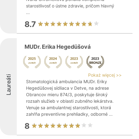
starostlivosť o ústne zdravie, pričom hlavný
...
8.7
MUDr. Erika Hegedüšová
Pokaż więcej >>
Laureáti
Stomatologická ambulancia MUDr. Eriky
Hegedüšovej sídliaca v Detve, na adrese
Obrancov mieru 874/3, poskytuje široký
rozsah služieb v oblasti zubného lekárstva.
Venuje sa ambulantnej starostlivosti, ktorá
zahŕňa preventívne prehliadky, odborné ...
8