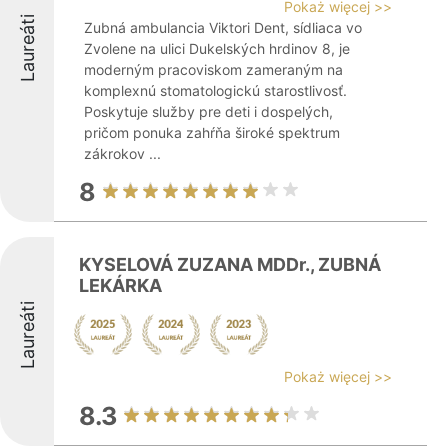
Pokaż więcej >>
Laureáti
Zubná ambulancia Viktori Dent, sídliaca vo
Zvolene na ulici Dukelských hrdinov 8, je
moderným pracoviskom zameraným na
komplexnú stomatologickú starostlivosť.
Poskytuje služby pre deti i dospelých,
pričom ponuka zahŕňa široké spektrum
zákrokov ...
8
KYSELOVÁ ZUZANA MDDr., ZUBNÁ
LEKÁRKA
Laureáti
Pokaż więcej >>
8.3