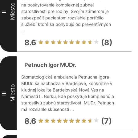
na poskytovanie komplexnej zubnej
Miesto
starostlivosti pre rodiny. Svojím zámerom je
II
zabezpečiť pacientom rozsiahle portfólio
služieb, ktoré sa pohybujú od preventívnych
...
8.6
(8)
Petnuch Igor MUDr.
Stomatologická ambulancia Petnucha Igora
MUDr. sa nachádza v Bardejove, konkrétne v
Miesto
kľudnej lokalite Bardejovská Nová Ves na
III
Námestí L. Berku, kde poskytuje komplexnú a
starostlivú zubnú starostlivosť. MUDr. Petnuch
má rozsiahle skúsenosti ...
8.6
(7)