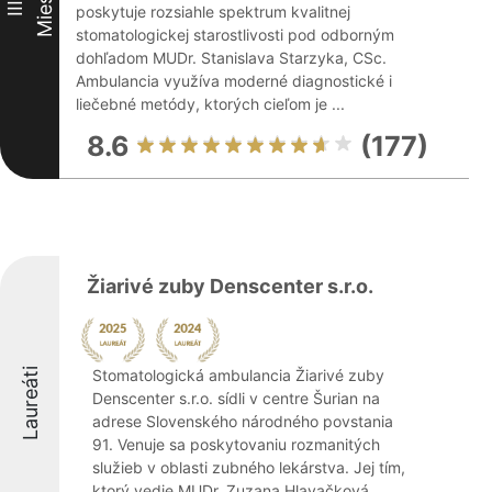
Miesto
III
poskytuje rozsiahle spektrum kvalitnej
stomatologickej starostlivosti pod odborným
dohľadom MUDr. Stanislava Starzyka, CSc.
Ambulancia využíva moderné diagnostické i
liečebné metódy, ktorých cieľom je ...
8.6
(177)
Žiarivé zuby Denscenter s.r.o.
Laureáti
Stomatologická ambulancia Žiarivé zuby
Denscenter s.r.o. sídli v centre Šurian na
adrese Slovenského národného povstania
91. Venuje sa poskytovaniu rozmanitých
služieb v oblasti zubného lekárstva. Jej tím,
ktorý vedie MUDr. Zuzana Hlavačková, ...