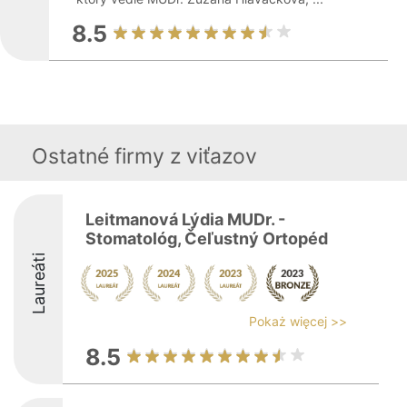
8.5
Ostatné firmy z viťazov
Leitmanová Lýdia MUDr. -
Stomatológ, Čeľustný Ortopéd
Laureáti
Pokaż więcej >>
8.5