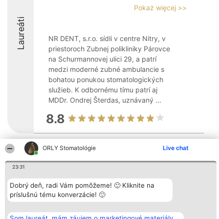
Pokaż więcej >>
Laureáti
NR DENT, s.r.o. sídli v centre Nitry, v
priestoroch Zubnej polikliniky Párovce
na Schurmannovej ulici 29, a patrí
medzi moderné zubné ambulancie s
bohatou ponukou stomatologických
služieb. K odbornému tímu patrí aj
MDDr. Ondrej Šterdas, uznávaný ...
8.8
ORLY Stomatológie
Live chat
Organizátor hodnotenia
Hodnotenie
Kontakt
Bright Side Solutions sp. z o.
Laureáti
Kontakt
23:31
o. sp. k.
Lista
ul. Ruska 22
wszystkich
Wrocław 50-079
Laureatów
Dobrý deň, radi Vám pomôžeme! 🙂 Kliknite na
KRS 0000749100 | Regon
Podmienky
príslušnú tému konverzácie! 🙂
381313360 | NIP 8943132676
Obchodné
+48 508 492 400
podmienky
Zásady
Som laureát, mám záujem o marketingové materiály
ochrany